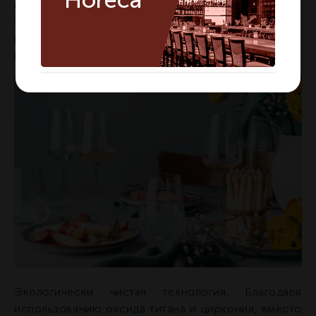
Horeca
шоку. Посуда не мутнеет, не царапается и не
теряет кристальной прозрачности даже при
интенсивном использовании и частом мытье в
посудомоечной машине.
Экологически чистая технология. Благодаря
использованию оксида титана и циркония, вместо