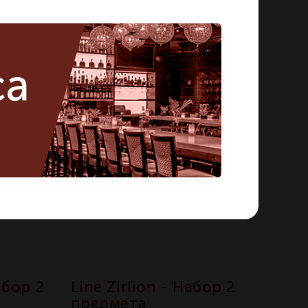
у
По запросу
ca
абор 2
Line Zirlion - Набор 2
предмета