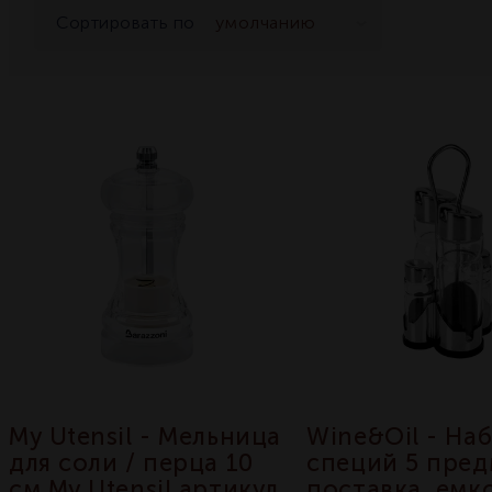
Сортировать по
My Utensil - Мельница
Wine&Oil - На
для соли / перца 10
специй 5 пред
см My Utensil артикул
поставка, емк