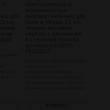
 (с
электрических (с
ю
возможностью
ниц для
зарядки) мельниц для
15 см,
соли и перца, 15 см,
миний,
черные матовые,
мола
карбон + алюминий,
4800,
6 степеней помола
артикул 4329200,
PEUGEOT
2 предмета
Line Zirlion - Набор 2 предмета
ки)
электрических (с
ерца, 15
возможностью зарядки)
ий, 6
мельниц для соли и перца, 15
см, черные матовые, карбон +
алюминий, 6 степеней помола
Артикул 4329200
у
В корзину