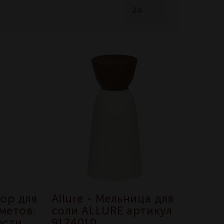
бор для
Allure - Мельница для
метов:
соли ALLURE артикул
ости
9124010,