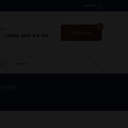
ВОЙТИ
0
:00
Корзина
0
(800) 600-94-60
/
но
специй