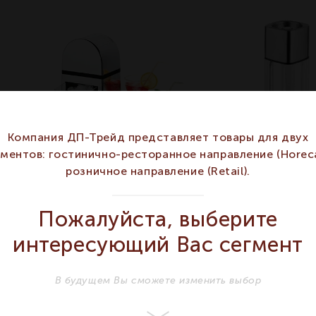
Компания ДП-Трейд представляет товары для двух
гментов: гостинично-ресторанное направление (Horeca
розничное направление (Retail).
Мельница для льда
HEPP ELEMENTS
Пожалуйста, выберите
15х12см PADERNO
Мельница 5,1х5
артикул 41457-00,
см HEPP ELEM
интересующий Вас сегмент
PADERNO
артикул 57.020
HEPP
В будущем Вы сможете изменить выбор
Артикул 41457-00
Артикул 57.0209.6040