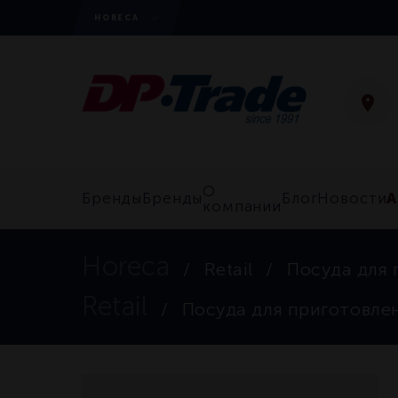
HORECA
О
А
Бренды
Бренды
Блог
Новости
компании
Horeca
Retail
Посуда для 
Retail
Посуда для приготовле