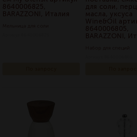
8640006825,
для соли, перц
BARAZZONI, Италия
масла, уксуса
Wine&Oil арти
Мельница для соли
8640006805,
BARAZZONI, Ит
Артикул 8640006825
Набор для специй
Артикул 8640006805
По запросу
По запрос