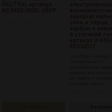
NEUTRAL артикул
электрических
60.5410.0000, HEPP
возможность
зарядки) мель
соли и перца, 
Артикул 60.5410.0000
карбон + алю
6 степеней по
артикул 2/431
PEUGEOT
Line Zirlion- Набор 
электрических (с
возможностью заряд
мельниц для соли и п
см, карбон + алюмин
степеней помола
Артикул 2/4314800
По запросу
В корзин