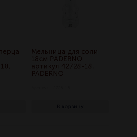
перца
Мельница для соли
18см PADERNO
18,
артикул 42728-18,
PADERNO
Артикул 42728-18
у
В корзину