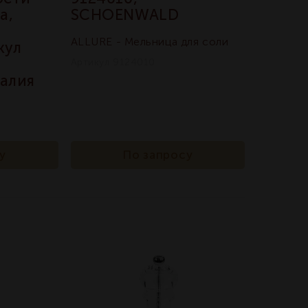
а,
SCHOENWALD
ALLURE - Мельница для соли
кул
Артикул 9124010
алия
у
По запросу