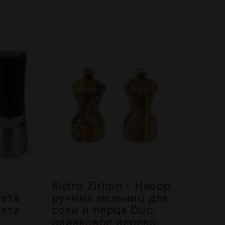
-
Bistro Zirlion - Набор
мета
ручных мельниц для
мета
соли и перца Duo,
оливковое дерево,