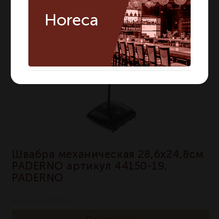
Horeca
Швабра механическая 28,6х24,8см
PADERNO артикул 44150-19,
PADERNO
Артикул 44150-19