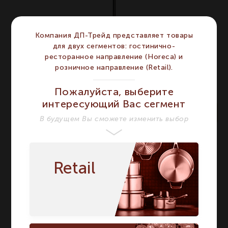
Компания ДП-Трейд представляет товары
для двух сегментов: гостинично-
Швабра 116х80см PADERNO
ресторанное направление (Horeca) и
артикул 44148-01, PADERNO
розничное направление (Retail).
Пожалуйста, выберите
Артикул 44148-01
интересующий Вас сегмент
По запросу
В будущем Вы сможете изменить выбор
Retail