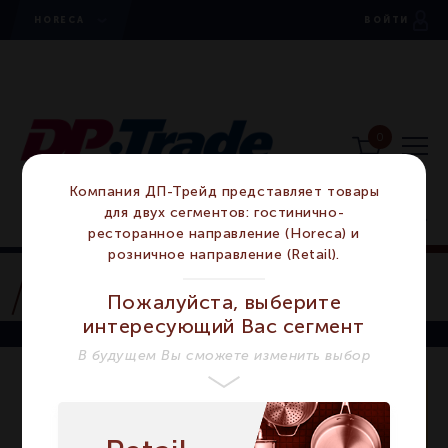
HORECA
ВОЙТИ
0
Компания ДП-Трейд представляет товары
для двух сегментов: гостинично-
ресторанное направление (Horeca) и
розничное направление (Retail).
Пн-пт с 10:00 до 19:00
Ножи сомелье
(495) 937-94-60
(800) 600-94-60
/
Пожалуйста, выберите
Ножи сомелье
интересующий Вас сегмент
В будущем Вы сможете изменить выбор
В данной категории пока нет товаров, но
мы работаем над этим.