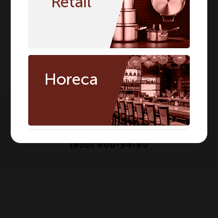
Retail
Horeca
Пн-пт с 10:00 до 19:00
(495) 937-94-60
/
(800) 600-94-60
© 2026. All rights reserved.