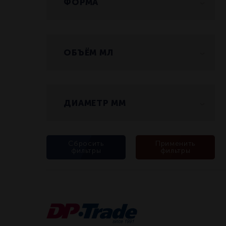
ФОРМА
Круглая
ОБЪЁМ МЛ
100
400
ДИАМЕТР ММ
80
105
Сбросить
Применить
фильтры
фильтры