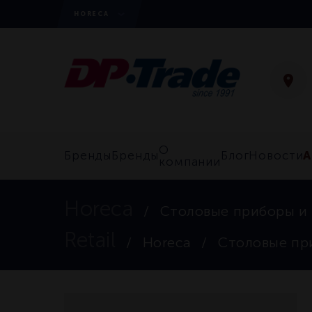
HORECA
О
А
Бренды
Бренды
Блог
Новости
компании
Horeca
Столовые приборы и
Retail
Horeca
Столовые пр