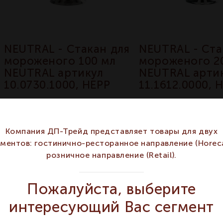
NEUTRAL - Стакан для
NEUTRAL - Ста
мороженого 100 мл
мороженого 2
NEUTRAL артикул
NEUTRAL арти
10.0730.1000, HEPP
11.1612.0000, 
Артикул 10.0730.1000
Артикул 11.1612.0000
По запросу
По запрос
Компания ДП-Трейд представляет товары для двух
гментов: гостинично-ресторанное направление (Horeca
розничное направление (Retail).
Сортировать по
Пожалуйста, выберите
интересующий Вас сегмент