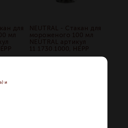
кан для
NEUTRAL - Стакан для
00 мл
мороженого 100 мл
кул
NEUTRAL артикул
HEPP
11.1730.1000, HEPP
Артикул 11.1730.1000
у
По запросу
) и