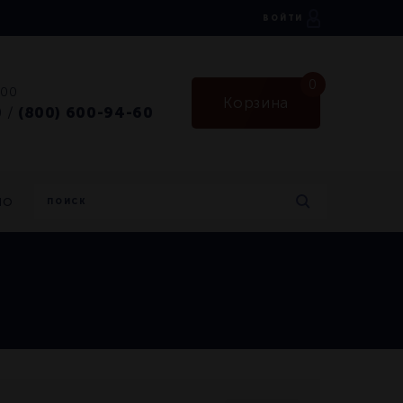
ВОЙТИ
0
:00
Корзина
0
(800) 600-94-60
/
но