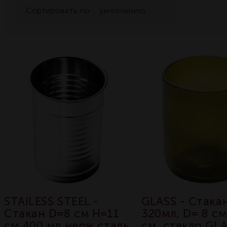
Сортировать по
STAILESS STEEL -
GLASS - Стака
Стакан D=8 см H=11
320мл, D= 8 см
см 400 мл нерж.сталь
см, стекло GL