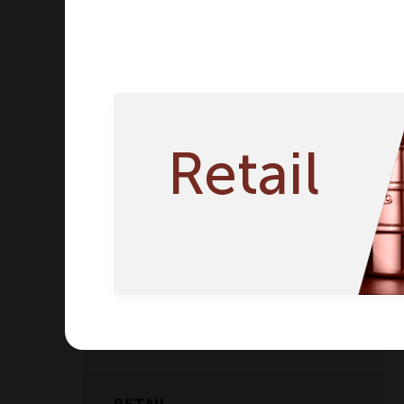
Сотейники
Соусники
Стаканы
Супницы
Таблички
Тарелки
Retail
Тубы
Чайники
Чаши
Щипцы
Буфет и сервировочные
тележки
Кухонный инвентарь
Текстиль и инвентарь для
гостиничных номеров
RETAIL