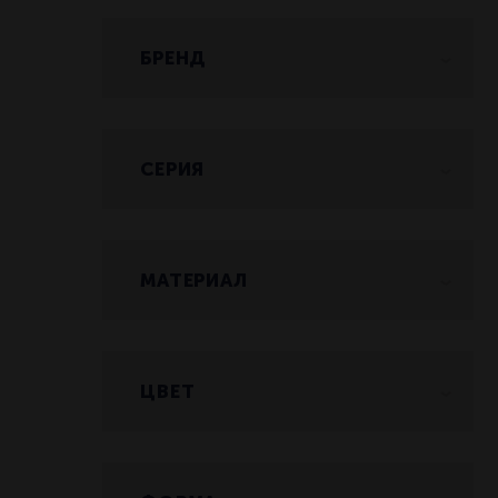
БРЕНД
HEPP
PLAYGROUND
СЕРИЯ
GLASS
NEUTRAL
МАТЕРИАЛ
STAILESS STEEL
Нержавеющая сталь
Нержавеющая сталь
ЦВЕТ
18/10, фарфор
Посеребрение
Зеленый, прозрачный
Стекло
Стальной