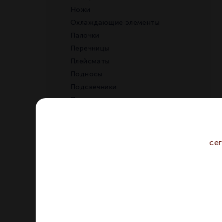
Ножи
Охлаждающие элементы
Палочки
Перечницы
Плейсматы
Подносы
Подсвечники
Подставки
Половники
Пробки
Салатники
се
Салфетницы
Сахарницы
Ситечки
Скалки
Сковородки
Солонки