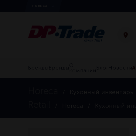
HORECA
О
А
Бренды
Бренды
Блог
Новости
компании
Horeca
Кухонный инвентарь
Retail
Horeca
Кухонный ин