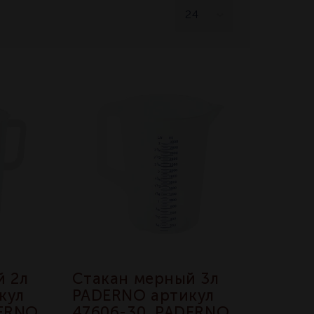
й 2л
Стакан мерный 3л
кул
PADERNO артикул
DERNO
47606-30, PADERNO