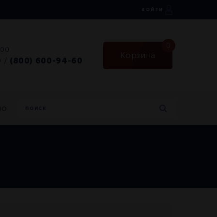
ВОЙТИ
0
:00
Корзина
0
(800) 600-94-60
/
но