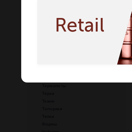
Совки
Сотейники
Спреи
Retail
Стаканы
Стойки
Стремянки
Сушилки
Таблички
Тележки
Тендерайзеры
Термометры
Термопоты
Тёрки
Ткани
Топорики
Тяпки
Формы
Чайники