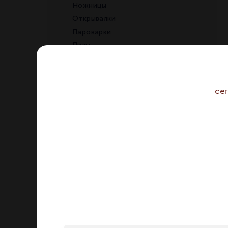
Ножницы
Открывалки
Пароварки
Пилы
Подносы
Подставки
Половники
се
Прессы
Противни
Решетки
Ролики
Ручки
Сетки
Сита
Сифоны
Сковороды
Скребки