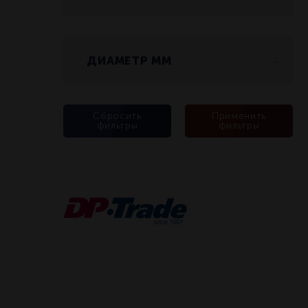
Круглая
ДИАМЕТР ММ
126
126
Сбросить
Применить
фильтры
фильтры