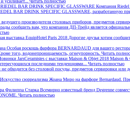
и усиливает...
Читать полностью
Компания Riedel
RIEDEL BAR DRINK SPECIFIC GLASSWARE, разработанную при уч
ы рады сообщить вам, что компания ДП-Трейд является официал
остью
я выставка EquipHotel Paris 2018
Дорогие друзья хотим сообщит
Особая роскошь фарфора BERNARDAUD для вашего рестор
 Кроме того, водонепроницаемость, огнеупорность.
Читать полно
Новинки JarsCeramistes с выставки Maison & Objet 2018
Maison & 
 интересующихся последними тенденциями...
Читать полностью
 не обходится без столовой посуды, предметов сервировки или 
Искусство сюрреализма Жоана Миро на фарфоре Bernardaud.
Пре
ра Филиппа Старка
Всемирно известный бренд Degrenne совмес
ECONOME.
Читать полностью