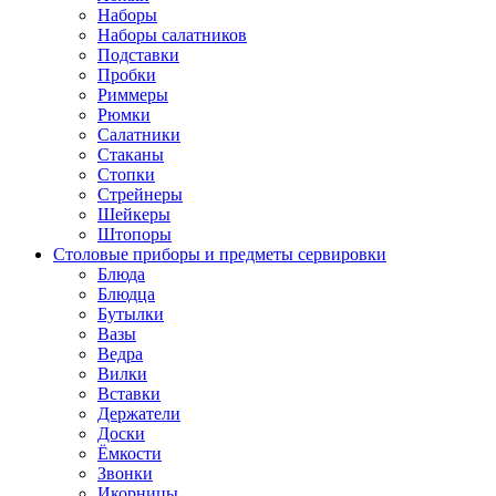
Наборы
Наборы салатников
Подставки
Пробки
Риммеры
Рюмки
Салатники
Стаканы
Стопки
Стрейнеры
Шейкеры
Штопоры
Столовые приборы и предметы сервировки
Блюда
Блюдца
Бутылки
Вазы
Ведра
Вилки
Вставки
Держатели
Доски
Ёмкости
Звонки
Икорницы