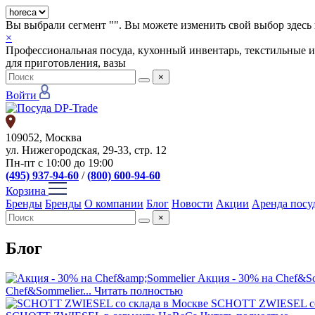
Вы выбрали сегмент "
". Вы можете изменить свой выбор здесь 
×
Профессиональная посуда, кухонный инвентарь, текстильные и
для приготовления, вазы
×
Войти
109052, Москва
ул. Нижегородская, 29-33, стр. 12
Пн-пт с 10:00 до 19:00
(495) 937-94-60
/
(800) 600-94-60
Корзина
Бренды
Бренды
О компании
Блог
Новости
Акции
Аренда посу
×
Блог
Акция - 30% на Chef&S
Chef&Sommelier...
Читать полностью
SCHOTT ZWIESEL со