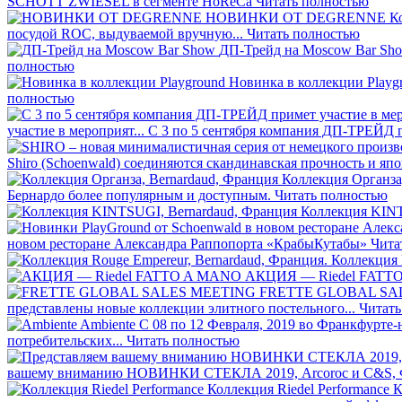
SCHOTT ZWIESEL в сегменте HoReCa
Читать полностью
НОВИНКИ ОТ DEGRENNE
К
посудой ROC, выдуваемой вручную...
Читать полностью
ДП-Трейд на Moscow Bar Sh
полностью
Новинка в коллекции Playg
полностью
участие в мероприят...
С 3 по 5 сентября компания ДП-ТРЕЙД 
Shiro (Schoenwald) соединяются скандинавская прочность и я
Коллекция Органза
Бернардо более популярным и доступным.
Читать полностью
Коллекция KINT
новом ресторане Александра Раппопорта «КрабыКутабы»
Чита
Коллекция 
АКЦИЯ — Riedel FATT
FRETTE GLOBAL SA
представлены новые коллекции элитного постельного...
Читать
Ambiente
С 08 по 12 Февраля, 2019 во Франкфурте
потребительских...
Читать полностью
вашему вниманию НОВИНКИ СТЕКЛА 2019, Arcoroc и C&S,
Коллекция Riedel Performance
К