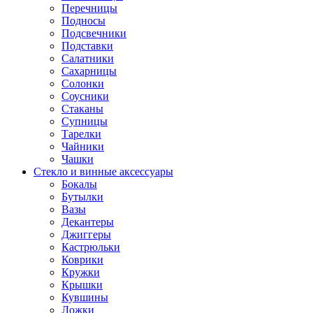
Перечницы
Подносы
Подсвечники
Подставки
Салатники
Сахарницы
Солонки
Соусники
Стаканы
Супницы
Тарелки
Чайники
Чашки
Стекло и винные аксессуары
Бокалы
Бутылки
Вазы
Декантеры
Джиггеры
Кастрюльки
Коврики
Кружки
Крышки
Кувшины
Ложки