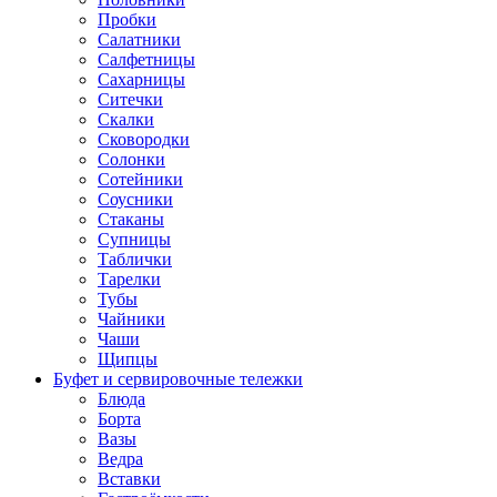
Пробки
Салатники
Салфетницы
Сахарницы
Ситечки
Скалки
Сковородки
Солонки
Сотейники
Соусники
Стаканы
Супницы
Таблички
Тарелки
Тубы
Чайники
Чаши
Щипцы
Буфет и сервировочные тележки
Блюда
Борта
Вазы
Ведра
Вставки