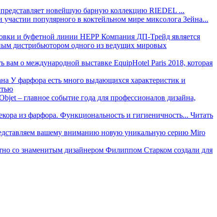
 представляет новейшую барную коллекцию RIEDEL ...
астии популярного в коктейльном мире миксолога Зейна...
Компания ДП-Трейд является
ьным дистрибьютором одного из ведущих мировых
ь вам о международной выставке EquipHotel Paris 2018, которая
ана
У фарфора есть много выдающихся характеристик и
стью
Objet – главное событие года для профессионалов дизайна,
декора из фарфора. Функциональность и гигиеничность...
Читать
дставляем вашему вниманию новую уникальную серию Miro
тно со знаменитым дизайнером Филиппом Старком создали для