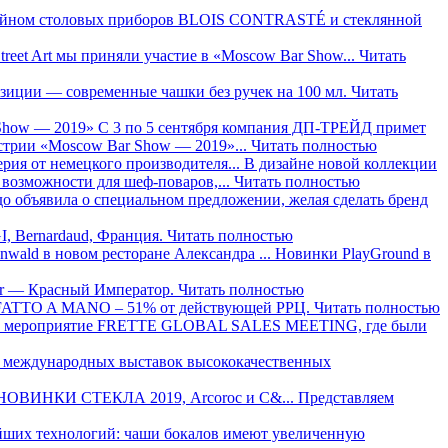
зайном столовых приборов BLOIS CONTRASTÉ и стеклянной
treet Art мы приняли участие в «Moscow Bar Show...
Читать
зиции — современные чашки без ручек на 100 мл.
Читать
С 3 по 5 сентября компания ДП-ТРЕЙД примет
стрии «Moscow Bar Show — 2019»...
Читать полностью
ия от немецкого производителя...
В дизайне новой коллекции
 возможности для шеф-поваров,...
Читать полностью
до объявила о специальном предложении, желая сделать бренд
, Bernardaud, Франция.
Читать полностью
wald в новом ресторане Александра ...
Новинки PlayGround в
ur — Красный Император.
Читать полностью
el FATTO A MANO – 51% от действующей РРЦ.
Читать полностью
ошло мероприятие FRETTE GLOBAL SALES MEETING, где были
ых международных выставок высококачественных
НОВИНКИ СТЕКЛА 2019, Arcoroc и C&...
Представляем
вейших технологий: чаши бокалов имеют увеличенную