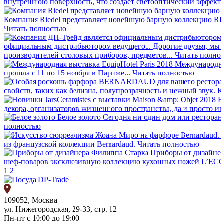
внутреннюю поверхность, что создает светооптический эффект 
Компания Riedel представляет новейшую барную коллекцию 
Читать полностью
официальным дистрибьютором ведущего...
Дорогие друзья, м
производителей столовых приборов, предметов...
Читать полн
Международна
прошла с 11 по 15 ноября в Париже...
Читать полностью
свойств, таких как белизна, полупрозрачность и нежный звук.
декора, организаторов жизненного пространства, да и просто
Белое золото
Сегодня ни один дом или ресторан
полностью
из французской коллекции Bernardaud.
Читать полностью
Приборы от дизайне
шеф-поваров эксклюзивную коллекцию кухонных ножей L’
1
2
109052, Москва
ул. Нижегородская, 29-33, стр. 12
Пн-пт с 10:00 до 19:00