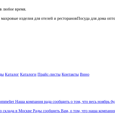
в любое время.
 махровые изделия для отелей и ресторанов
Посуда для дома опт
ды
Каталог
Каталоги
Прайс-листы
Контакты
Вино
ommelier
Наша компания рада сообщить о том, что весь ноябрь бу
 склада в Москве
Рады сообщить Вам, о том, что наша компани