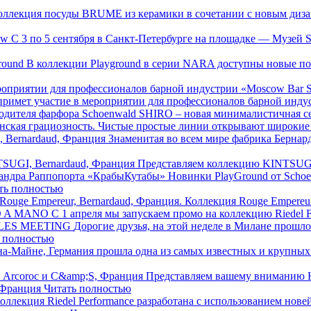
оллекция посуды BRUME из керамики в сочетании с новым ди
ow
С 3 по 5 сентября в Санкт-Петербурге на площадке — Музей S
round
В коллекции Playground в серии NARA доступны новые по
примет участие в мероприятии для профессионалов барной инду
SHIRO – новая минималистичная сер
понская грациозность. Чистые простые линии открывают широкие
, Bernardaud, Франция
Знаменитая во всем мире фабрика Бернар
SUGI, Bernardaud, Франция
Представляем коллекцию KINTSUGI
Новинки PlayGround от Schoen
ть полностью
Rouge Empereur, Bernardaud, Франция.
Коллекция Rouge Empere
O A MANO
C 1 апреля мы запускаем промо на коллекцию Ried
LES MEETING
Дорогие друзья, на этой неделе в Милане пр
 полностью
-на-Майне, Германия прошла одна из самых известных и крупн
Представляем вашему вниманию 
 Франция
Читать полностью
оллекция Riedel Performance разработана с использованием но