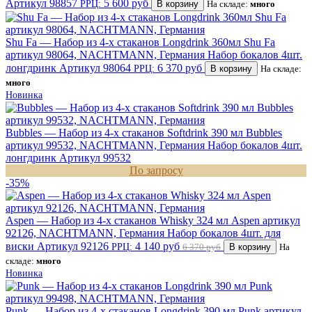
Артикул 98857
5 600 руб
РРЦ:
В корзину
На складе:
много
Shu Fa — Набор из 4-х стаканов Longdrink 360мл Shu Fa
артикул 98064, NACHTMANN, Германия
Набор бокалов 4шт.
лонгдринк
Артикул 98064
6 370 руб
РРЦ:
В корзину
На складе:
много
Новинка
Bubbles — Набор из 4-х стаканов Softdrink 390 мл Bubbles
артикул 99532, NACHTMANN, Германия
Набор бокалов 4шт.
лонгдринк
Артикул 99532
По запросу
-35%
Aspen — Набор из 4-х стаканов Whisky 324 мл Aspen артикул
92126, NACHTMANN, Германия
Набор бокалов 4шт. для
виски
Артикул 92126
4 140 руб
РРЦ:
6 370 руб
В корзину
На
складе:
много
Новинка
Punk — Набор из 4-х стаканов Longdrink 390 мл Punk артикул