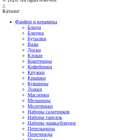
×
Каталог
Фарфор и керамика
Блюда
Блюдца
Бутылки
Вазы
Доски
Клоши
Кокотницы
Кофейники
Кружки
Крышки
Кувшины
Ложки
Масленки
Мельницы
Молочники
Наборы салатников
Наборы тарелок
Наборы чашка/блюдце
Пепельницы
Перечницы
Подносы