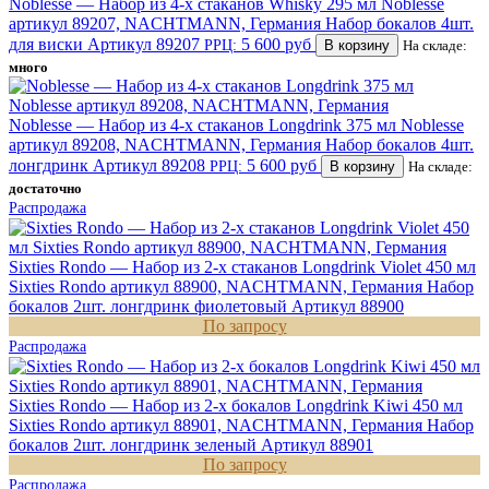
Noblesse — Набор из 4-х стаканов Whisky 295 мл Noblesse
артикул 89207, NACHTMANN, Германия
Набор бокалов 4шт.
для виски
Артикул 89207
5 600 руб
РРЦ:
В корзину
На складе:
много
Noblesse — Набор из 4-х стаканов Longdrink 375 мл Noblesse
артикул 89208, NACHTMANN, Германия
Набор бокалов 4шт.
лонгдринк
Артикул 89208
5 600 руб
РРЦ:
В корзину
На складе:
достаточно
Распродажа
Sixties Rondo — Набор из 2-х стаканов Longdrink Violet 450 мл
Sixties Rondo артикул 88900, NACHTMANN, Германия
Набор
бокалов 2шт. лонгдринк фиолетовый
Артикул 88900
По запросу
Распродажа
Sixties Rondo — Набор из 2-х бокалов Longdrink Kiwi 450 мл
Sixties Rondo артикул 88901, NACHTMANN, Германия
Набор
бокалов 2шт. лонгдринк зеленый
Артикул 88901
По запросу
Распродажа