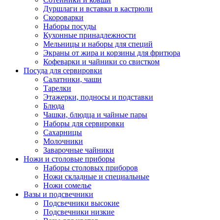
Дуршлаги и вставки в кастрюли
Скороварки
Наборы посуды
Кухонные принадлежности
Мельницы и наборы для специй
Экраны от жира и корзины для фритюра
Кофеварки и чайники со свистком
Посуда для сервировки
Салатники, чаши
Тарелки
Этажерки, подносы и подставки
Блюда
Чашки, блюдца и чайные пары
Наборы для сервировки
Сахарницы
Молочники
Заварочные чайники
Ножи и столовые приборы
Наборы столовых приборов
Ножи складные и специальные
Ножи сомелье
Вазы и подсвечники
Подсвечники высокие
Подсвечники низкие