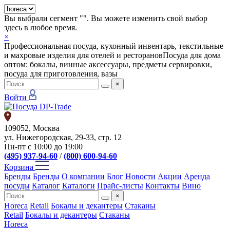
Вы выбрали сегмент "
". Вы можете изменить свой выбор
здесь в любое время.
×
Профессиональная посуда, кухонный инвентарь, текстильные
и махровые изделия для отелей и ресторанов
Посуда для дома
оптом: бокалы, винные аксессуары, предметы сервировки,
посуда для приготовления, вазы
×
Войти
109052, Москва
ул. Нижегородская, 29-33, стр. 12
Пн-пт с 10:00 до 19:00
(495) 937-94-60
/
(800) 600-94-60
Корзина
Бренды
Бренды
О компании
Блог
Новости
Акции
Аренда
посуды
Каталог
Каталоги
Прайс-листы
Контакты
Вино
×
Horeca
Retail
Бокалы и декантеры
Стаканы
Retail
Бокалы и декантеры
Стаканы
Horeca