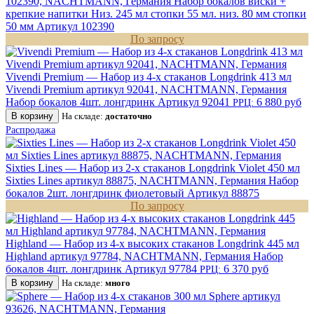
102390, NACHTMANN, Германия
Набор бокалов виски +
крепкие напитки Низ. 245 мл стопки 55 мл. низ. 80 мм стопки
50 мм
Артикул 102390
По запросу
Vivendi Premium — Набор из 4-х стаканов Longdrink 413 мл
Vivendi Premium артикул 92041, NACHTMANN, Германия
Набор бокалов 4шт. лонгдринк
Артикул 92041
6 880 руб
РРЦ:
В корзину
На складе:
достаточно
Распродажа
Sixties Lines — Набор из 2-х стаканов Longdrink Violet 450 мл
Sixties Lines артикул 88875, NACHTMANN, Германия
Набор
бокалов 2шт. лонгдринк фиолетовый
Артикул 88875
По запросу
Highland — Набор из 4-х высоких стаканов Longdrink 445 мл
Highland артикул 97784, NACHTMANN, Германия
Набор
бокалов 4шт. лонгдринк
Артикул 97784
6 370 руб
РРЦ:
В корзину
На складе:
много