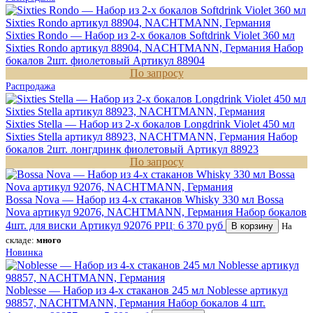
Sixties Rondo — Набор из 2-х бокалов Softdrink Violet 360 мл
Sixties Rondo артикул 88904, NACHTMANN, Германия
Набор
бокалов 2шт. фиолетовый
Артикул 88904
По запросу
Распродажа
Sixties Stella — Набор из 2-х бокалов Longdrink Violet 450 мл
Sixties Stella артикул 88923, NACHTMANN, Германия
Набор
бокалов 2шт. лонгдринк фиолетовый
Артикул 88923
По запросу
Bossa Nova — Набор из 4-х стаканов Whisky 330 мл Bossa
Nova артикул 92076, NACHTMANN, Германия
Набор бокалов
4шт. для виски
Артикул 92076
6 370 руб
РРЦ:
В корзину
На
складе:
много
Новинка
Noblesse — Набор из 4-х стаканов 245 мл Noblesse артикул
98857, NACHTMANN, Германия
Набор бокалов 4 шт.