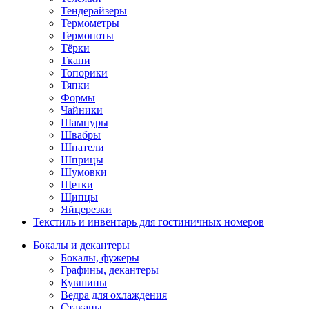
Тендерайзеры
Термометры
Термопоты
Тёрки
Ткани
Топорики
Тяпки
Формы
Чайники
Шампуры
Швабры
Шпатели
Шприцы
Шумовки
Щетки
Щипцы
Яйцерезки
Текстиль и инвентарь для гостиничных номеров
Бокалы и декантеры
Бокалы, фужеры
Графины, декантеры
Кувшины
Ведра для охлаждения
Стаканы