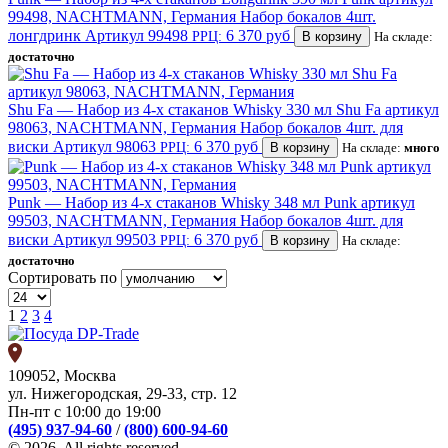
99498, NACHTMANN, Германия
Набор бокалов 4шт.
лонгдринк
Артикул 99498
6 370 руб
РРЦ:
В корзину
На складе:
достаточно
Shu Fa — Набор из 4-х стаканов Whisky 330 мл Shu Fa артикул
98063, NACHTMANN, Германия
Набор бокалов 4шт. для
виски
Артикул 98063
6 370 руб
РРЦ:
В корзину
На складе:
много
Punk — Набор из 4-х стаканов Whisky 348 мл Punk артикул
99503, NACHTMANN, Германия
Набор бокалов 4шт. для
виски
Артикул 99503
6 370 руб
РРЦ:
В корзину
На складе:
достаточно
Сортировать по
1
2
3
4
109052, Москва
ул. Нижегородская, 29-33, стр. 12
Пн-пт с 10:00 до 19:00
(495) 937-94-60
/
(800) 600-94-60
© 2026. All rights reserved.