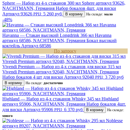
Sphere — Набор из 4-х стаканов 300 мл Sphere артикул 93626,
NACHTMANN, Германия
Набор бокалов 4шт. для виски
Артикул 93626
5 260 руб
РРЦ:
В корзину
На складе:
мало
-48%
Havanna — Стакан высокий Longdrink 366 мл Havanna
артикул 68586, NACHTMANN, Германия
Бокал высокий
коктейль
Артикул 68586
По запросу
Vivendi Premium — Набор из 4-х стаканов для виски 315 мл
Vivendi Premium артикул 92040, NACHTMANN, Германия
Набор бокалов 4 шт для виски
Артикул 92040
3 720 руб
РРЦ:
В корзину
На складе:
достаточно
Highland — Набор из 4-х стаканов Whisky 345 мл Highland
артикул 95906, NACHTMANN, Германия
Набор бокалов 4шт.
для виски
Артикул 95906
6 370 руб
РРЦ:
В корзину
На складе:
много