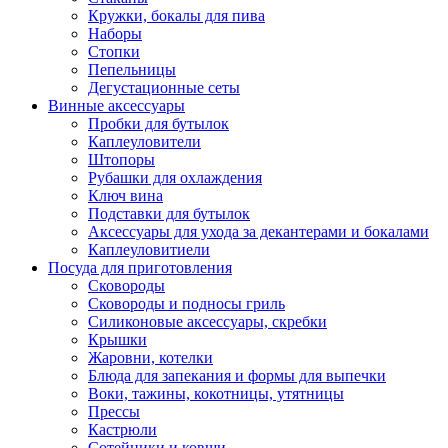
Кружки, бокалы для пива
Наборы
Стопки
Пепельницы
Дегустационные сеты
Винные аксессуары
Пробки для бутылок
Каплеуловители
Штопоры
Рубашки для охлаждения
Ключ вина
Подставки для бутылок
Аксессуары для ухода за декантерами и бокалами
Каплеуловитиели
Посуда для приготовления
Сковороды
Сковороды и подносы гриль
Силиконовые аксессуары, скребки
Крышки
Жаровни, котелки
Блюда для запекания и формы для выпечки
Воки, тажины, кокотницы, утятницы
Прессы
Кастрюли
Сотейники и ковши