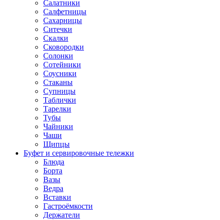
Салатники
Салфетницы
Сахарницы
Ситечки
Скалки
Сковородки
Солонки
Сотейники
Соусники
Стаканы
Супницы
Таблички
Тарелки
Тубы
Чайники
Чаши
Щипцы
Буфет и сервировочные тележки
Блюда
Борта
Вазы
Ведра
Вставки
Гастроёмкости
Держатели