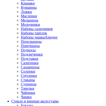
Крышки
Кувшины
Ложки
Масленки
Мельницы
Молочники
Наборы салатников
Наборы тарелок
Наборы чашка/блюдце
Пепельницы
Перечницы
Подносы
Подсвечники
Подставки
Салатники
Сахарницы
Солонки
Соусники
Стаканы
Супницы
Тарелки
Чайники
Чашки
Стекло и винные аксессуары
Бокалы