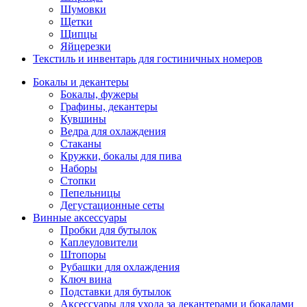
Шумовки
Щетки
Щипцы
Яйцерезки
Текстиль и инвентарь для гостиничных номеров
Бокалы и декантеры
Бокалы, фужеры
Графины, декантеры
Кувшины
Ведра для охлаждения
Стаканы
Кружки, бокалы для пива
Наборы
Стопки
Пепельницы
Дегустационные сеты
Винные аксессуары
Пробки для бутылок
Каплеуловители
Штопоры
Рубашки для охлаждения
Ключ вина
Подставки для бутылок
Аксессуары для ухода за декантерами и бокалами