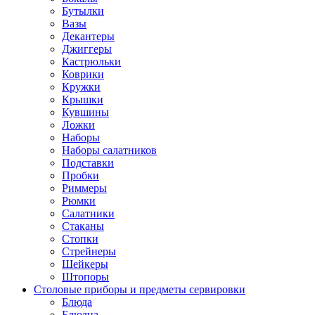
Бутылки
Вазы
Декантеры
Джиггеры
Кастрюльки
Коврики
Кружки
Крышки
Кувшины
Ложки
Наборы
Наборы салатников
Подставки
Пробки
Риммеры
Рюмки
Салатники
Стаканы
Стопки
Стрейнеры
Шейкеры
Штопоры
Столовые приборы и предметы сервировки
Блюда
Блюдца