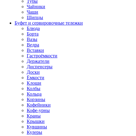
Тубы
Чайники
Чаши
Щипцы
Буфет и сервировочные тележки
Блюда
Борта
Вазы
Ведра
Вставки
Гастроёмкости
Держатели
Диспенсеры
Доски
Ёмкости
Клоши
Колбы
Кольца
Корзины
Кофейники
Кофе-урны
Краны
Крышки
Кувшины
Кулеры