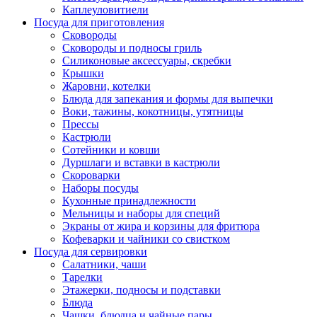
Каплеуловитиели
Посуда для приготовления
Сковороды
Сковороды и подносы гриль
Силиконовые аксессуары, скребки
Крышки
Жаровни, котелки
Блюда для запекания и формы для выпечки
Воки, тажины, кокотницы, утятницы
Прессы
Кастрюли
Сотейники и ковши
Дуршлаги и вставки в кастрюли
Скороварки
Наборы посуды
Кухонные принадлежности
Мельницы и наборы для специй
Экраны от жира и корзины для фритюра
Кофеварки и чайники со свистком
Посуда для сервировки
Салатники, чаши
Тарелки
Этажерки, подносы и подставки
Блюда
Чашки, блюдца и чайные пары