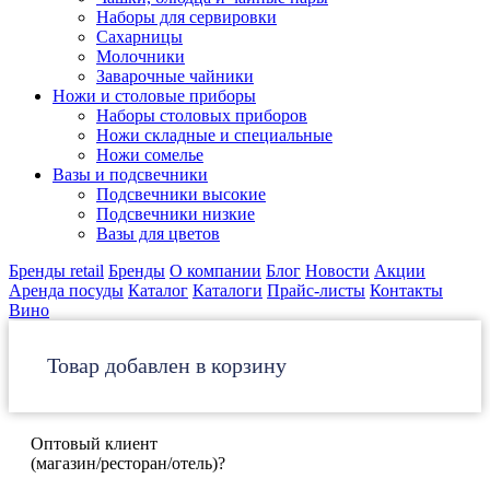
Наборы для сервировки
Сахарницы
Молочники
Заварочные чайники
Ножи и столовые приборы
Наборы столовых приборов
Ножи складные и специальные
Ножи сомелье
Вазы и подсвечники
Подсвечники высокие
Подсвечники низкие
Вазы для цветов
Бренды retail
Бренды
О компании
Блог
Новости
Акции
Аренда посуды
Каталог
Каталоги
Прайс-листы
Контакты
Вино
Товар добавлен в корзину
Оптовый клиент
(магазин/ресторан/отель)?