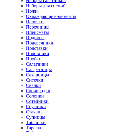
Наборы салатников
Наборы для специй
Ножи
Охлаждающие элементы
Палочки
Перечницы
Плейсматы
Подносы
Подсвечники
Подставки
Половники
Пробки
Салатники
Салфетницы
Сахарницы
Ситечки
Скалки
Сковородки
Солонки
Сотейники
Соусники
Стаканы
Супницы
Таблички
Тарелки