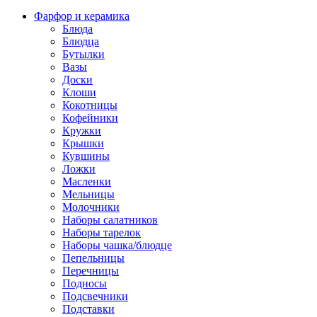
Фарфор и керамика
Блюда
Блюдца
Бутылки
Вазы
Доски
Клоши
Кокотницы
Кофейники
Кружки
Крышки
Кувшины
Ложки
Масленки
Мельницы
Молочники
Наборы салатников
Наборы тарелок
Наборы чашка/блюдце
Пепельницы
Перечницы
Подносы
Подсвечники
Подставки