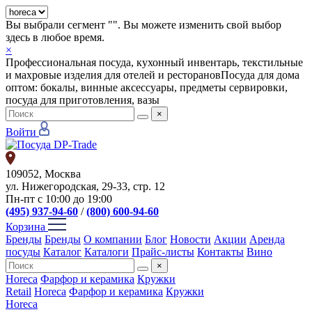
Вы выбрали сегмент "
". Вы можете изменить свой выбор
здесь в любое время.
×
Профессиональная посуда, кухонный инвентарь, текстильные
и махровые изделия для отелей и ресторанов
Посуда для дома
оптом: бокалы, винные аксессуары, предметы сервировки,
посуда для приготовления, вазы
×
Войти
109052, Москва
ул. Нижегородская, 29-33, стр. 12
Пн-пт с 10:00 до 19:00
(495) 937-94-60
/
(800) 600-94-60
Корзина
Бренды
Бренды
О компании
Блог
Новости
Акции
Аренда
посуды
Каталог
Каталоги
Прайс-листы
Контакты
Вино
×
Horeca
Фарфор и керамика
Кружки
Retail
Horeca
Фарфор и керамика
Кружки
Horeca