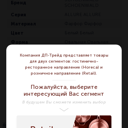
Бренд
SCHOENWALD
Серия
ALLURE
ALLURE
Материал
Фарфор
Фарфор
Цвет
Белый
Белый
Форма
Овальная
Овальная
Сегмент
HORECA
HORECA
Компания ДП-Трейд представляет товары
Предмет
Блюдо
Блюдо
для двух сегментов: гостинично-
ресторанное направление (Horeca) и
Длина мм
300
300
розничное направление (Retail).
Ширина мм
164
164
Пожалуйста, выберите
Высота мм
27
27
интересующий Вас сегмент
Количество в
1
1
упаковке
В будущем Вы сможете изменить выбор