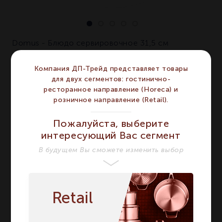
Domus - Блюдо сервировочное 31,5 см
ХАРАКТЕРИСТИКИ
Компания ДП-Трейд представляет товары
для двух сегментов: гостинично-
ресторанное направление (Horeca) и
BERNARDAUD
Бренд
розничное направление (Retail).
BERNARDAUD
Серия
DOMUS
DOMUS
Пожалуйста, выберите
интересующий Вас сегмент
Материал
Фарфор
Фарфор
В будущем Вы сможете изменить выбор
Цвет
Белый
Белый
Форма
Круглая
Круглая
Диаметр мм
310
310
Retail
Сегмент
HORECA
HORECA
Предмет
Блюдо
Блюдо