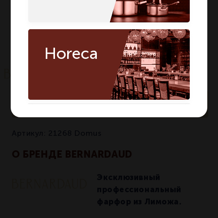
Высота мм
33
33
Количество в
5
5
упаковке
Horeca
По запросу
Артикул:
21268 Domus
О БРЕНДЕ BERNARDAUD
Эксклюзивный
профессиональный
фарфор из Лиможа.