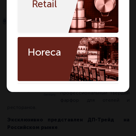
Retail
По запросу
Horeca
Артикул:
9132029
О БРЕНДЕ SCHOENWALD
Высококачественный
профессиональный твердый
фарфор для отелей и
ресторанов.
Эксклюзивно представлен ДП-Трейд на
Российском рынке
.