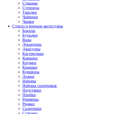
Стаканы
Супницы
Тарелки
Чайники
Чашки
Стекло и винные аксессуары
Бокалы
Бутылки
Вазы
Декантеры
Джиггеры
Кастрюльки
Коврики
Кружки
Крышки
Кувшины
Ложки
Наборы
Наборы салатников
Подставки
Пробки
Риммеры
Рюмки
Салатники
Стаканы