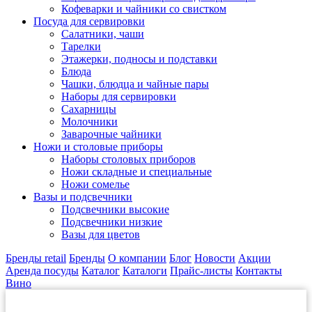
Кофеварки и чайники со свистком
Посуда для сервировки
Салатники, чаши
Тарелки
Этажерки, подносы и подставки
Блюда
Чашки, блюдца и чайные пары
Наборы для сервировки
Сахарницы
Молочники
Заварочные чайники
Ножи и столовые приборы
Наборы столовых приборов
Ножи складные и специальные
Ножи сомелье
Вазы и подсвечники
Подсвечники высокие
Подсвечники низкие
Вазы для цветов
Бренды retail
Бренды
О компании
Блог
Новости
Акции
Аренда посуды
Каталог
Каталоги
Прайс-листы
Контакты
Вино