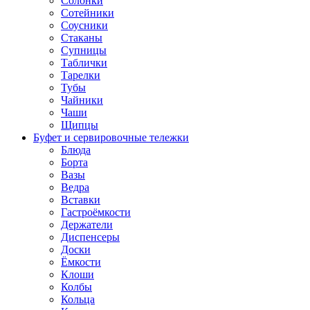
Солонки
Сотейники
Соусники
Стаканы
Супницы
Таблички
Тарелки
Тубы
Чайники
Чаши
Щипцы
Буфет и сервировочные тележки
Блюда
Борта
Вазы
Ведра
Вставки
Гастроёмкости
Держатели
Диспенсеры
Доски
Ёмкости
Клоши
Колбы
Кольца