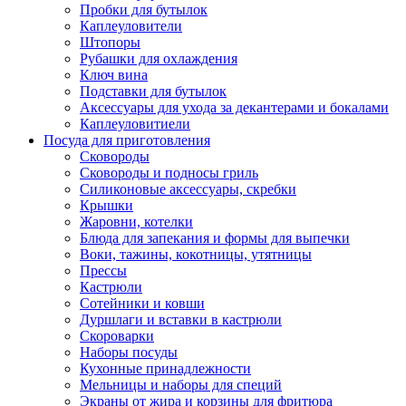
Пробки для бутылок
Каплеуловители
Штопоры
Рубашки для охлаждения
Ключ вина
Подставки для бутылок
Аксессуары для ухода за декантерами и бокалами
Каплеуловитиели
Посуда для приготовления
Сковороды
Сковороды и подносы гриль
Силиконовые аксессуары, скребки
Крышки
Жаровни, котелки
Блюда для запекания и формы для выпечки
Воки, тажины, кокотницы, утятницы
Прессы
Кастрюли
Сотейники и ковши
Дуршлаги и вставки в кастрюли
Скороварки
Наборы посуды
Кухонные принадлежности
Мельницы и наборы для специй
Экраны от жира и корзины для фритюра