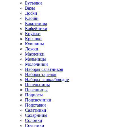
Бутылки
Вазы
Доски
Клоши
Кокотницы
Кофейники
Кружки
Крышки
Кувшины
Ложки
Масленки
Мельницы
Молочники
Наборы салатников
Наборы тарелок
Наборы чашка/блюдце
Пепельницы
Перечницы
Подносы
Подсвечники
Подставки
Салатники
Сахарницы
Солонки
Соусники