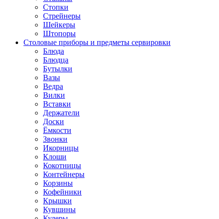
Стопки
Стрейнеры
Шейкеры
Штопоры
Столовые приборы и предметы сервировки
Блюда
Блюдца
Бутылки
Вазы
Ведра
Вилки
Вставки
Держатели
Доски
Ёмкости
Звонки
Икорницы
Клоши
Кокотницы
Контейнеры
Корзины
Кофейники
Крышки
Кувшины
Кулеры