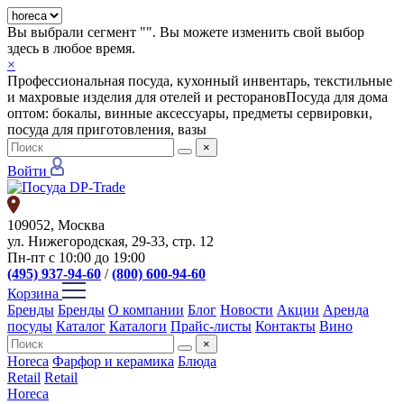
Вы выбрали сегмент "
". Вы можете изменить свой выбор
здесь в любое время.
×
Профессиональная посуда, кухонный инвентарь, текстильные
и махровые изделия для отелей и ресторанов
Посуда для дома
оптом: бокалы, винные аксессуары, предметы сервировки,
посуда для приготовления, вазы
×
Войти
109052, Москва
ул. Нижегородская, 29-33, стр. 12
Пн-пт с 10:00 до 19:00
(495) 937-94-60
/
(800) 600-94-60
Корзина
Бренды
Бренды
О компании
Блог
Новости
Акции
Аренда
посуды
Каталог
Каталоги
Прайс-листы
Контакты
Вино
×
Horeca
Фарфор и керамика
Блюда
Retail
Retail
Horeca