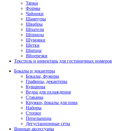
Тяпки
Формы
Чайники
Шампуры
Швабры
Шпатели
Шприцы
Шумовки
Щетки
Щипцы
Яйцерезки
Текстиль и инвентарь для гостиничных номеров
Бокалы и декантеры
Бокалы, фужеры
Графины, декантеры
Кувшины
Ведра для охлаждения
Стаканы
Кружки, бокалы для пива
Наборы
Стопки
Пепельницы
Дегустационные сеты
Винные аксессуары