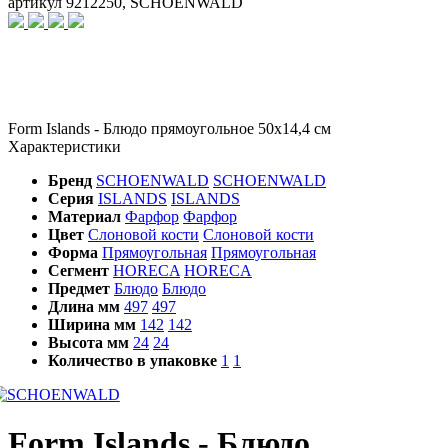
артикул 9212250, SCHOENWALD
Form Islands - Блюдо прямоугольное 50х14,4 см
Характеристики
Бренд
SCHOENWALD
SCHOENWALD
Серия
ISLANDS
ISLANDS
Материал
Фарфор
Фарфор
Цвет
Слоновой кости
Слоновой кости
Форма
Прямоугольная
Прямоугольная
Сегмент
HORECA
HORECA
Предмет
Блюдо
Блюдо
Длина мм
497
497
Ширина мм
142
142
Высота мм
24
24
Количество в упаковке
1
1
Form Islands - Блюдо