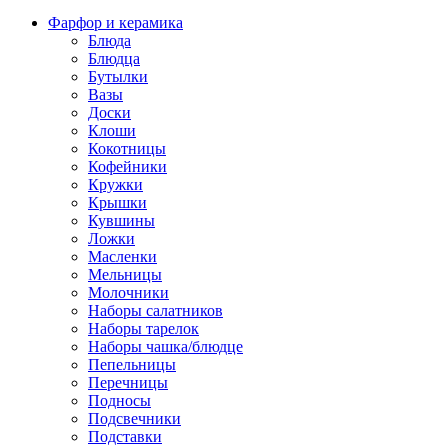
Фарфор и керамика
Блюда
Блюдца
Бутылки
Вазы
Доски
Клоши
Кокотницы
Кофейники
Кружки
Крышки
Кувшины
Ложки
Масленки
Мельницы
Молочники
Наборы салатников
Наборы тарелок
Наборы чашка/блюдце
Пепельницы
Перечницы
Подносы
Подсвечники
Подставки