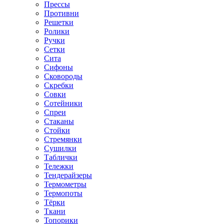
Прессы
Противни
Решетки
Ролики
Ручки
Сетки
Сита
Сифоны
Сковороды
Скребки
Совки
Сотейники
Спреи
Стаканы
Стойки
Стремянки
Сушилки
Таблички
Тележки
Тендерайзеры
Термометры
Термопоты
Тёрки
Ткани
Топорики