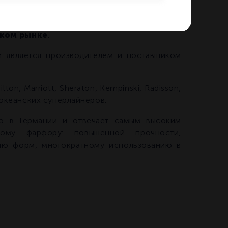
иональный твердый фарфор для отелей и
ском рынке
.
 является производителем и поставщиком
on, Marriott, Sheraton, Kempinski, Radisson,
и океанских суперлайнеров.
 в Германии и отвечает самым высоким
ному фарфору: повышенной прочности,
зию форм, многократному использованию в