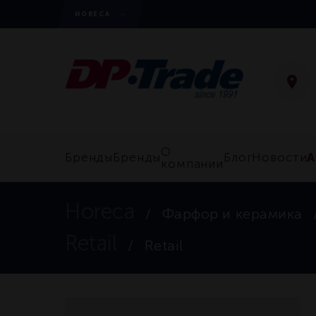
HORECA
О
А
Бренды
Бренды
Блог
Новости
компании
Horeca
Фарфор и керамика
Retail
Retail