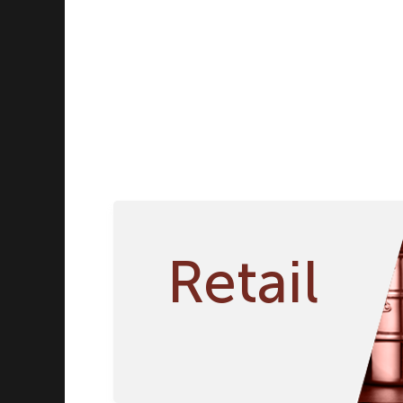
Мельницы
Молочники
Наборы салатников
Наборы тарелок
Наборы чашка/блюдце
Пепельницы
Перечницы
Подносы
Подсвечники
Подставки
Салатники
Retail
Сахарницы
Солонки
Соусники
Стаканы
Супницы
Тарелки
Чайники