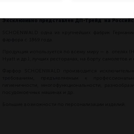
Высококачественный професс
ресторанов.
Эксклюзивно представлен ДП-Трейд на Россий
SCHOENWALD одна из крупнейших фабрик Германии
фарфора с 1869 года.
Продукция используется по всему миру — в отелях (Hilt
Hyatt и др.), лучших ресторанах, на борту самолетов 
Фарфор SCHOENWALD производится исключительно
требованиям, предъявляемым к профессиональ
гигиеничности, многофункциональности, разнообра
посудомоечных машинах и др.
Большие возможности по персонализации изделий.