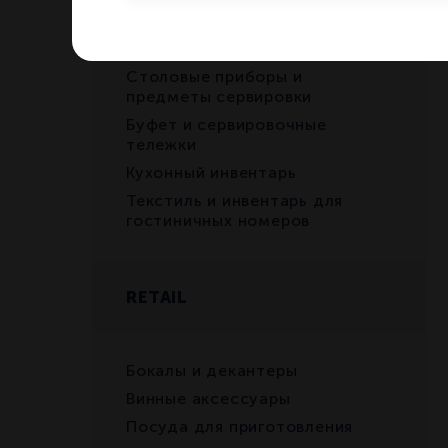
Чашки
Стекло и винные аксессуары
Столовые приборы и
предметы сервировки
Буфет и сервировочные
тележки
Кухонный инвентарь
Текстиль и инвентарь для
гостиничных номеров
RETAIL
Бокалы и декантеры
Винные аксессуары
Посуда для приготовления