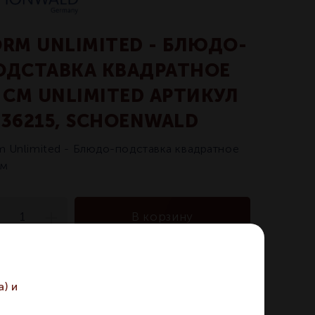
ORM UNLIMITED - БЛЮДО-
ОДСТАВКА КВАДРАТНОЕ
5 СМ UNLIMITED АРТИКУЛ
336215, SCHOENWALD
m Unlimited - Блюдо-подставка квадратное
см
В корзину
достаточно
На складе:
) и
икул:
9336215