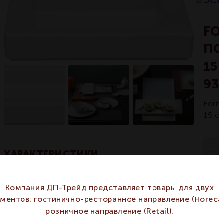
F
П
1
9
For
15 
ХАРАКТЕРИСТИКИ
SCHOENWALD
Бренд
Компания ДП-Трейд представляет товары для двух
SCHOENWALD
гментов: гостинично-ресторанное направление (Horeca
UNLIMITED
Серия
розничное направление (Retail).
Арт
UNLIMITED