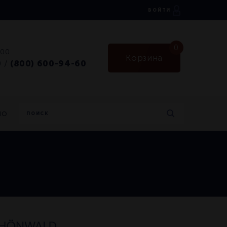
ВОЙТИ
0
:00
Корзина
0
(800) 600-94-60
/
но