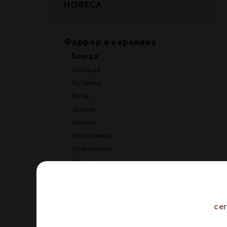
HORECA
Фарфор и керамика
Блюда
Блюдца
Бутылки
Вазы
Доски
Клоши
Кокотницы
Кофейники
Кружки
Крышки
Кувшины
Ложки
се
Масленки