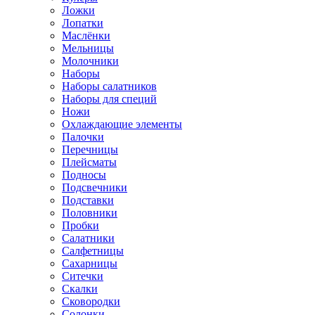
Ложки
Лопатки
Маслёнки
Мельницы
Молочники
Наборы
Наборы салатников
Наборы для специй
Ножи
Охлаждающие элементы
Палочки
Перечницы
Плейсматы
Подносы
Подсвечники
Подставки
Половники
Пробки
Салатники
Салфетницы
Сахарницы
Ситечки
Скалки
Сковородки
Солонки