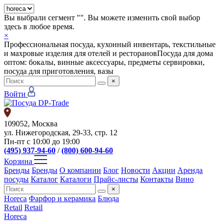
Вы выбрали сегмент "
". Вы можете изменить свой выбор
здесь в любое время.
×
Профессиональная посуда, кухонный инвентарь, текстильные
и махровые изделия для отелей и ресторанов
Посуда для дома
оптом: бокалы, винные аксессуары, предметы сервировки,
посуда для приготовления, вазы
×
Войти
109052, Москва
ул. Нижегородская, 29-33, стр. 12
Пн-пт с 10:00 до 19:00
(495) 937-94-60
/
(800) 600-94-60
Корзина
Бренды
Бренды
О компании
Блог
Новости
Акции
Аренда
посуды
Каталог
Каталоги
Прайс-листы
Контакты
Вино
×
Horeca
Фарфор и керамика
Блюда
Retail
Retail
Horeca