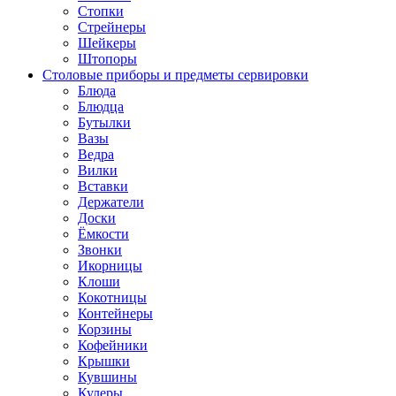
Стопки
Стрейнеры
Шейкеры
Штопоры
Столовые приборы и предметы сервировки
Блюда
Блюдца
Бутылки
Вазы
Ведра
Вилки
Вставки
Держатели
Доски
Ёмкости
Звонки
Икорницы
Клоши
Кокотницы
Контейнеры
Корзины
Кофейники
Крышки
Кувшины
Кулеры