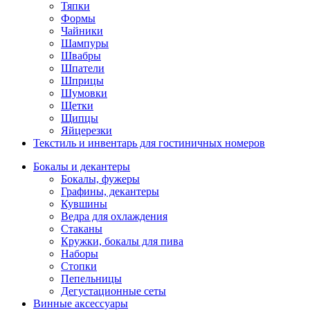
Тяпки
Формы
Чайники
Шампуры
Швабры
Шпатели
Шприцы
Шумовки
Щетки
Щипцы
Яйцерезки
Текстиль и инвентарь для гостиничных номеров
Бокалы и декантеры
Бокалы, фужеры
Графины, декантеры
Кувшины
Ведра для охлаждения
Стаканы
Кружки, бокалы для пива
Наборы
Стопки
Пепельницы
Дегустационные сеты
Винные аксессуары