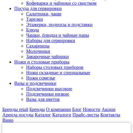
Кофеварки и чайники со свистком
Посуда для сервировки
Салатники, чаши
Тарелки
Этажерки, подносы и подставки
Блюда
Чашки, блюдца и чайные пары
Наборы для сервировки
Сахарницы
Молочники
Заварочные чайники
Ножи и столовые приборы
Наборы столовых приборов
Ножи складные и специальные
Ножи сомелье
Вазы и подсвечники
Подсвечники высокие
Подсвечники низкие
Вазы для цветов
Бренды retail
Бренды
О компании
Блог
Новости
Акции
Аренда посуды
Каталог
Каталоги
Прайс-листы
Контакты
Вино