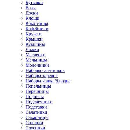
Бутылки
Вазы
Доски
Клоши
Кокотницы
Кофейники
Кружки
Крышки
Кувшины
Ложки
Масленки
Мельницы
Молочники
Наборы салатников
Наборы тарелок
Наборы чашка/блюдце
Пепельницы
Перечницы
Подносы
Подсвечники
Подставки
Салатники
Сахарницы
Солонки
Соусники