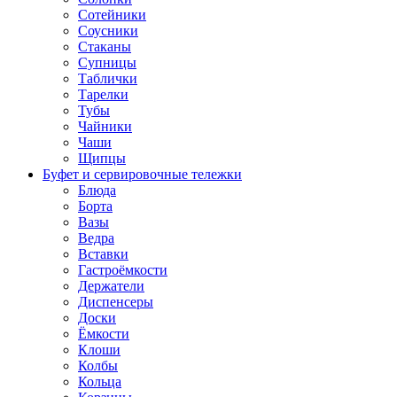
Сотейники
Соусники
Стаканы
Супницы
Таблички
Тарелки
Тубы
Чайники
Чаши
Щипцы
Буфет и сервировочные тележки
Блюда
Борта
Вазы
Ведра
Вставки
Гастроёмкости
Держатели
Диспенсеры
Доски
Ёмкости
Клоши
Колбы
Кольца