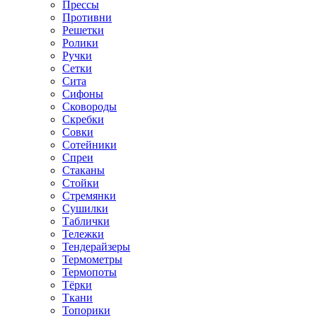
Прессы
Противни
Решетки
Ролики
Ручки
Сетки
Сита
Сифоны
Сковороды
Скребки
Совки
Сотейники
Спреи
Стаканы
Стойки
Стремянки
Сушилки
Таблички
Тележки
Тендерайзеры
Термометры
Термопоты
Тёрки
Ткани
Топорики