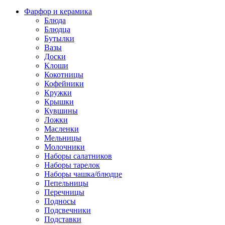
Фарфор и керамика
Блюда
Блюдца
Бутылки
Вазы
Доски
Клоши
Кокотницы
Кофейники
Кружки
Крышки
Кувшины
Ложки
Масленки
Мельницы
Молочники
Наборы салатников
Наборы тарелок
Наборы чашка/блюдце
Пепельницы
Перечницы
Подносы
Подсвечники
Подставки