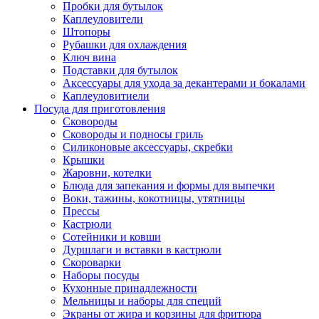
Пробки для бутылок
Каплеуловители
Штопоры
Рубашки для охлаждения
Ключ вина
Подставки для бутылок
Аксессуары для ухода за декантерами и бокалами
Каплеуловитиели
Посуда для приготовления
Сковороды
Сковороды и подносы гриль
Силиконовые аксессуары, скребки
Крышки
Жаровни, котелки
Блюда для запекания и формы для выпечки
Воки, тажины, кокотницы, утятницы
Прессы
Кастрюли
Сотейники и ковши
Дуршлаги и вставки в кастрюли
Скороварки
Наборы посуды
Кухонные принадлежности
Мельницы и наборы для специй
Экраны от жира и корзины для фритюра