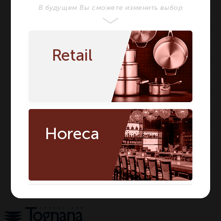
ХАРАКТЕРИСТИКИ
В будущем Вы сможете изменить выбор
Бренд
TOGNANA
TOGNANA
Серия
OPERA
OPERA
Retail
Материал
Фарфор
Фарфор
Цвет
Белый
Белый
Форма
Овальная
Овальная
Сегмент
HORECA
HORECA
Предмет
Блюдо
Блюдо
Horeca
Длина мм
300
300
Ширина мм
250
250
Количество в
1
1
упаковке