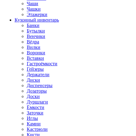
Чаши
Чашки
Этажерки
Кухонный инвентарь
Банки
Бутылки
Венчики
Вёдра
Вилки
Воронки
Вставки
Гастроёмкости
Гейзеры
Держатели
Диски
Диспенсеры
Дозаторы
Доски
Дуршлаги
Ёмкости
Заточки
Иглы
Камни
Кастрюли
Кисти