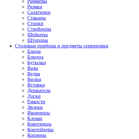
Риммеры
Рюмки
Салатники
Стаканы
Стопки
Стрейнеры
Шейкеры
Штопоры
Столовые приборы и предметы сервировки
Блюда
Блюдца
Бутылки
Вазы
Ведра
Вилки
Вставки
Держатели
Доски
Ёмкости
Звонки
Икорницы
Клоши
Кокотницы
Контейнеры
Корзины