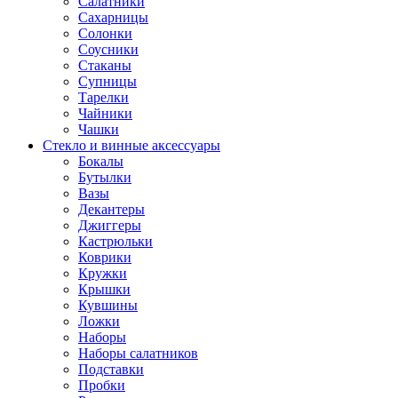
Салатники
Сахарницы
Солонки
Соусники
Стаканы
Супницы
Тарелки
Чайники
Чашки
Стекло и винные аксессуары
Бокалы
Бутылки
Вазы
Декантеры
Джиггеры
Кастрюльки
Коврики
Кружки
Крышки
Кувшины
Ложки
Наборы
Наборы салатников
Подставки
Пробки