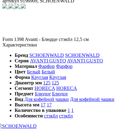
артикул 9196909, SCHOENWALD
Form 1398 Avanti - Блюдце стэкбл 12,5 см
Характеристики
Бренд
SCHOENWALD
SCHOENWALD
Серия
AVANTI GUSTO
AVANTI GUSTO
Материал
Фарфор
Фарфор
Цвет
Белый
Белый
Форма
Круглая
Круглая
Диаметр мм
125
125
Сегмент
HORECA
HORECA
Предмет
Блюдце
Блюдце
Вид
Для кофейной чашки
Для кофейной чашки
Высота мм
17
17
Количество в упаковке
1
1
Особенности
стэкбл
стэкбл