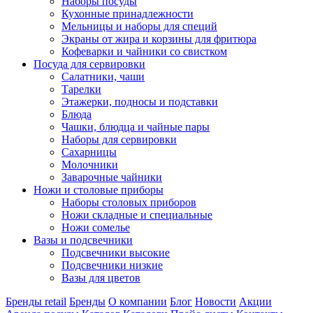
Наборы посуды
Кухонные принадлежности
Мельницы и наборы для специй
Экраны от жира и корзины для фритюра
Кофеварки и чайники со свистком
Посуда для сервировки
Салатники, чаши
Тарелки
Этажерки, подносы и подставки
Блюда
Чашки, блюдца и чайные пары
Наборы для сервировки
Сахарницы
Молочники
Заварочные чайники
Ножи и столовые приборы
Наборы столовых приборов
Ножи складные и специальные
Ножи сомелье
Вазы и подсвечники
Подсвечники высокие
Подсвечники низкие
Вазы для цветов
Бренды retail
Бренды
О компании
Блог
Новости
Акции