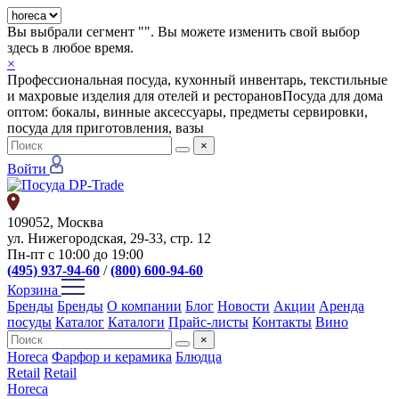
Вы выбрали сегмент "
". Вы можете изменить свой выбор
здесь в любое время.
×
Профессиональная посуда, кухонный инвентарь, текстильные
и махровые изделия для отелей и ресторанов
Посуда для дома
оптом: бокалы, винные аксессуары, предметы сервировки,
посуда для приготовления, вазы
×
Войти
109052, Москва
ул. Нижегородская, 29-33, стр. 12
Пн-пт с 10:00 до 19:00
(495) 937-94-60
/
(800) 600-94-60
Корзина
Бренды
Бренды
О компании
Блог
Новости
Акции
Аренда
посуды
Каталог
Каталоги
Прайс-листы
Контакты
Вино
×
Horeca
Фарфор и керамика
Блюдца
Retail
Retail
Horeca