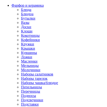
Фарфор и керамика
Блюда
Блюдца
Бутылки
Вазы
Доски
Клоши
Кокотницы
Кофейники
Кружки
Крышки
Кувшины
Ложки
Масленки
Мельницы
Молочники
Наборы салатников
Наборы тарелок
Наборы чашка/блюдце
Пепельницы
Перечницы
Подносы
Подсвечники
Подставки