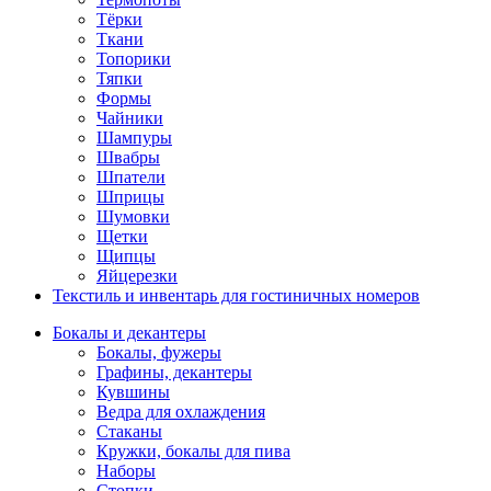
Тёрки
Ткани
Топорики
Тяпки
Формы
Чайники
Шампуры
Швабры
Шпатели
Шприцы
Шумовки
Щетки
Щипцы
Яйцерезки
Текстиль и инвентарь для гостиничных номеров
Бокалы и декантеры
Бокалы, фужеры
Графины, декантеры
Кувшины
Ведра для охлаждения
Стаканы
Кружки, бокалы для пива
Наборы
Стопки