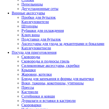
Пепельницы
Дегустационные сеты
Винные аксессуары
Пробки для бутылок
Каплеуловители
Штопоры
Рубашки для охлаждения
Ключ вина
Подставки для бутылок
Аксессуары для ухода за декантерами и бокалами
Каплеуловитиели
Посуда для приготовления
Сковороды
Сковороды и подносы гриль
Силиконовые аксессуары, скребки
Крышки
Жаровни, котелки
Блюда для запекания и формы для выпечки
Воки, тажины, кокотницы, утятницы
Прессы
Кастрюли
Сотейники и ковши
Дуршлаги и вставки в кастрюли
Скороварки