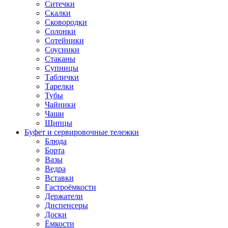
Ситечки
Скалки
Сковородки
Солонки
Сотейники
Соусники
Стаканы
Супницы
Таблички
Тарелки
Тубы
Чайники
Чаши
Щипцы
Буфет и сервировочные тележки
Блюда
Борта
Вазы
Ведра
Вставки
Гастроёмкости
Держатели
Диспенсеры
Доски
Ёмкости