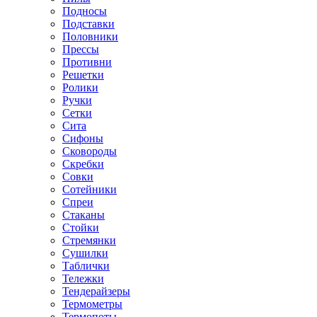
Подносы
Подставки
Половники
Прессы
Противни
Решетки
Ролики
Ручки
Сетки
Сита
Сифоны
Сковороды
Скребки
Совки
Сотейники
Спреи
Стаканы
Стойки
Стремянки
Сушилки
Таблички
Тележки
Тендерайзеры
Термометры
Термопоты