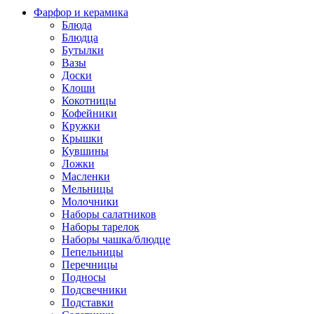
Фарфор и керамика
Блюда
Блюдца
Бутылки
Вазы
Доски
Клоши
Кокотницы
Кофейники
Кружки
Крышки
Кувшины
Ложки
Масленки
Мельницы
Молочники
Наборы салатников
Наборы тарелок
Наборы чашка/блюдце
Пепельницы
Перечницы
Подносы
Подсвечники
Подставки