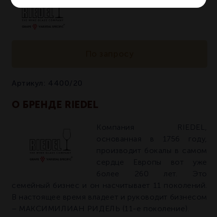
По запросу
Артикул:
4400/20
О БРЕНДЕ RIEDEL
Компания RIEDEL,
основанная в 1756 году,
производит бокалы в самом
сердце Европы вот уже
более 260 лет. Это
семейный бизнес и он насчитывает 11 поколений.
В настоящее время владеет и руководит бизнесом
– МАКСИМИЛИАН РИДЕЛЬ (11-е поколение).