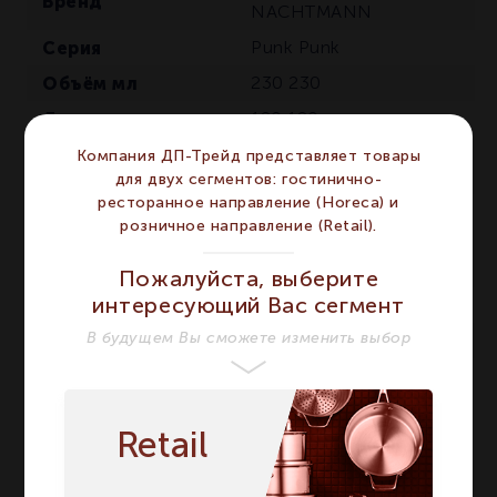
Бренд
NACHTMANN
Серия
Punk
Punk
Объём мл
230
230
Диаметр мм
120
120
HORECA
HORECA
,
Компания ДП-Трейд представляет товары
Сегмент
RETAIL
RETAIL
для двух сегментов: гостинично-
ресторанное направление (Horeca) и
Высота мм
117
117
розничное направление (Retail).
Количество в
2
2
упаковке
Пожалуйста, выберите
интересующий Вас сегмент
Напиток
Мартини
Мартини
В будущем Вы сможете изменить выбор
Тип
Бокал
Бокал
Набор из 2-х бокалов
для Сocktail 230 мл
Название модели
Набор из 2-х бокалов
Retail
для Сocktail 230 мл
Страна бренда
Германия
Германия