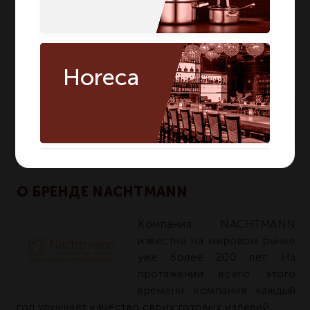
Horeca
По запросу
Артикул:
99499
О БРЕНДЕ NACHTMANN
Компания NACHTMANN
известна на мировом рынке
уже более 200 лет. На
протяжении всего этого
времени компания каждый
год улучшает качество своих готовых изделий.