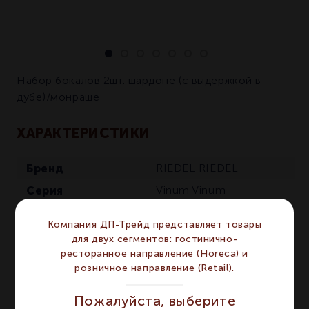
Набор бокалов 2шт. шардоне (с выдержкой в
дубе)/монраше
ХАРАКТЕРИСТИКИ
Бренд
RIEDEL
RIEDEL
Серия
Vinum
Vinum
Объём мл
600
600
Компания ДП-Трейд представляет товары
Диаметр мм
108
108
для двух сегментов: гостинично-
ресторанное направление (Horeca) и
Сегмент
RETAIL
RETAIL
розничное направление (Retail).
Высота мм
192
192
Пожалуйста, выберите
Количество в
2
2