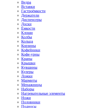
Ведра
Вставки
Гастроёмкости
Держатели
Диспенсеры
Доски
Ёмкости
Клоши
Колбы
Кольца
Корзины
Кофейники
Кофе-урны
Краны
Крышки
Кувшины
Кулеры
Ложки
Мармиты
Менажницы
Наборы
Нагревательные элементы
Ножи
Половники
Подносы