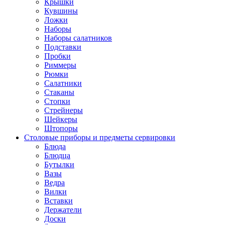
Крышки
Кувшины
Ложки
Наборы
Наборы салатников
Подставки
Пробки
Риммеры
Рюмки
Салатники
Стаканы
Стопки
Стрейнеры
Шейкеры
Штопоры
Столовые приборы и предметы сервировки
Блюда
Блюдца
Бутылки
Вазы
Ведра
Вилки
Вставки
Держатели
Доски