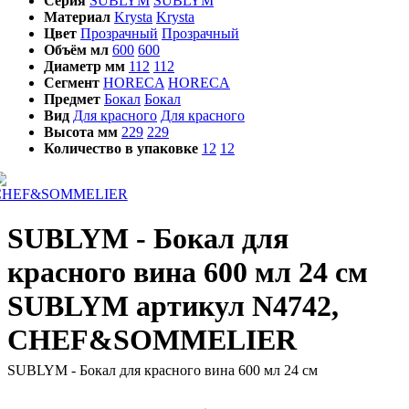
Серия
SUBLYM
SUBLYM
Материал
Krysta
Krysta
Цвет
Прозрачный
Прозрачный
Объём мл
600
600
Диаметр мм
112
112
Сегмент
HORECA
HORECA
Предмет
Бокал
Бокал
Вид
Для красного
Для красного
Высота мм
229
229
Количество в упаковке
12
12
SUBLYM - Бокал для
красного вина 600 мл 24 см
SUBLYM артикул N4742,
CHEF&SOMMELIER
SUBLYM - Бокал для красного вина 600 мл 24 см