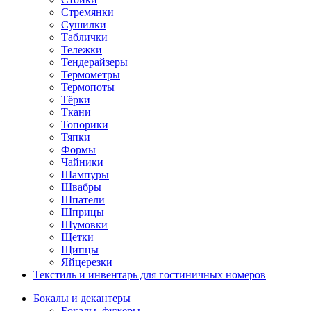
Стремянки
Сушилки
Таблички
Тележки
Тендерайзеры
Термометры
Термопоты
Тёрки
Ткани
Топорики
Тяпки
Формы
Чайники
Шампуры
Швабры
Шпатели
Шприцы
Шумовки
Щетки
Щипцы
Яйцерезки
Текстиль и инвентарь для гостиничных номеров
Бокалы и декантеры
Бокалы, фужеры