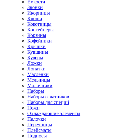
Ёмкости
Звонки
Икорницы
Клоши
Кокотницы
Контейнеры
Корзины
Кофейники
Крышки
Кувшины
Кулеры
Ложки
Лопатки
Маслёнки
Мельницы
Молочники
Наборы
Наборы салатников
Наборы для специй
Ножи
Охлаждающие элементы
Палочки
Перечницы
Плейсматы
Подносы