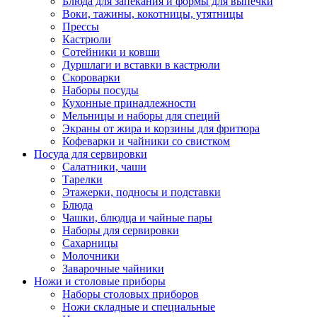
Блюда для запекания и формы для выпечки
Воки, тажины, кокотницы, утятницы
Прессы
Кастрюли
Сотейники и ковши
Дуршлаги и вставки в кастрюли
Скороварки
Наборы посуды
Кухонные принадлежности
Мельницы и наборы для специй
Экраны от жира и корзины для фритюра
Кофеварки и чайники со свистком
Посуда для сервировки
Салатники, чаши
Тарелки
Этажерки, подносы и подставки
Блюда
Чашки, блюдца и чайные пары
Наборы для сервировки
Сахарницы
Молочники
Заварочные чайники
Ножи и столовые приборы
Наборы столовых приборов
Ножи складные и специальные