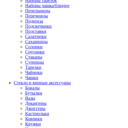
Наборы тарелок
Наборы чашка/блюдце
Пепельницы
Перечницы
Подносы
Подсвечники
Подставки
Салатники
Сахарницы
Солонки
Соусники
Стаканы
Супницы
Тарелки
Чайники
Чашки
Стекло и винные аксессуары
Бокалы
Бутылки
Вазы
Декантеры
Джиггеры
Кастрюльки
Коврики
Кружки