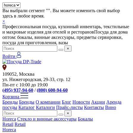
Вы выбрали сегмент "
". Вы можете изменить свой выбор
здесь в любое время.
×
Профессиональная посуда, кухонный инвентарь, текстильные
и махровые изделия для отелей и ресторанов
Посуда для дома
оптом: бокалы, винные аксессуары, предметы сервировки,
посуда для приготовления, вазы
×
Войти
109052, Москва
ул. Нижегородская, 29-33, стр. 12
Пн-пт с 10:00 до 19:00
(495) 937-94-60
/
(800) 600-94-60
Корзина
Бренды
Бренды
О компании
Блог
Новости
Акции
Аренда
посуды
Каталог
Каталоги
Прайс-листы
Контакты
Вино
×
Horeca
Стекло и винные аксессуары
Бокалы
Retail
Retail
Horeca