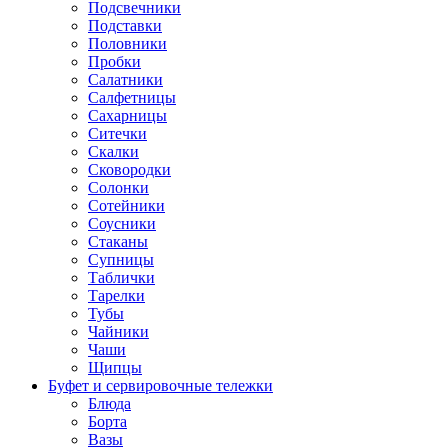
Подсвечники
Подставки
Половники
Пробки
Салатники
Салфетницы
Сахарницы
Ситечки
Скалки
Сковородки
Солонки
Сотейники
Соусники
Стаканы
Супницы
Таблички
Тарелки
Тубы
Чайники
Чаши
Щипцы
Буфет и сервировочные тележки
Блюда
Борта
Вазы