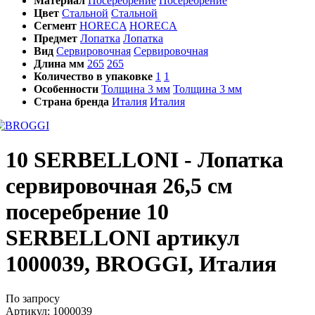
Материал
Посеребрение
Посеребрение
Цвет
Стальной
Стальной
Сегмент
HORECA
HORECA
Предмет
Лопатка
Лопатка
Вид
Сервировочная
Сервировочная
Длина мм
265
265
Количество в упаковке
1
1
Особенности
Толщина 3 мм
Толщина 3 мм
Страна бренда
Италия
Италия
10 SERBELLONI - Лопатка
сервировочная 26,5 см
посеребрение 10
SERBELLONI артикул
1000039, BROGGI, Италия
По запросу
Артикул:
1000039