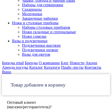
Чашки, блюдца и чайные пары
Наборы для сервировки
Сахарницы
Молочники
Заварочные чайники
Ножи и столовые приборы
Наборы столовых приборов
Ножи складные и специальные
Ножи сомелье
Вазы и подсвечники
Подсвечники высокие
Подсвечники низкие
Вазы для цветов
Бренды retail
Бренды
О компании
Блог
Новости
Акции
Аренда посуды
Каталог
Каталоги
Прайс-листы
Контакты
Вино
Товар добавлен в корзину
Оптовый клиент
(магазин/ресторан/отель)?