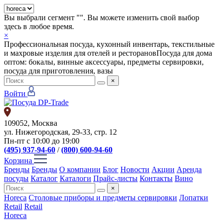
Вы выбрали сегмент "
". Вы можете изменить свой выбор
здесь в любое время.
×
Профессиональная посуда, кухонный инвентарь, текстильные
и махровые изделия для отелей и ресторанов
Посуда для дома
оптом: бокалы, винные аксессуары, предметы сервировки,
посуда для приготовления, вазы
×
Войти
109052, Москва
ул. Нижегородская, 29-33, стр. 12
Пн-пт с 10:00 до 19:00
(495) 937-94-60
/
(800) 600-94-60
Корзина
Бренды
Бренды
О компании
Блог
Новости
Акции
Аренда
посуды
Каталог
Каталоги
Прайс-листы
Контакты
Вино
×
Horeca
Столовые приборы и предметы сервировки
Лопатки
Retail
Retail
Horeca