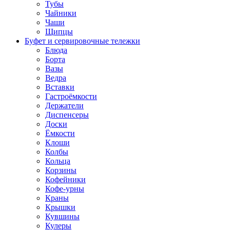
Тубы
Чайники
Чаши
Щипцы
Буфет и сервировочные тележки
Блюда
Борта
Вазы
Ведра
Вставки
Гастроёмкости
Держатели
Диспенсеры
Доски
Ёмкости
Клоши
Колбы
Кольца
Корзины
Кофейники
Кофе-урны
Краны
Крышки
Кувшины
Кулеры