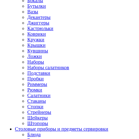
Бокалы
Бутылки
Вазы
Декантеры
Джиггеры
Кастрюльки
Коврики
Кружки
Крышки
Кувшины
Ложки
Наборы
Наборы салатников
Подставки
Пробки
Риммеры
Рюмки
Салатники
Стаканы
Стопки
Стрейнеры
Шейкеры
Штопоры
Столовые приборы и предметы сервировки
Блюда