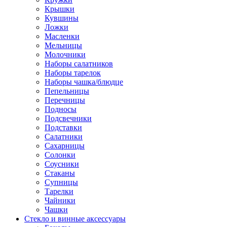
Крышки
Кувшины
Ложки
Масленки
Мельницы
Молочники
Наборы салатников
Наборы тарелок
Наборы чашка/блюдце
Пепельницы
Перечницы
Подносы
Подсвечники
Подставки
Салатники
Сахарницы
Солонки
Соусники
Стаканы
Супницы
Тарелки
Чайники
Чашки
Стекло и винные аксессуары