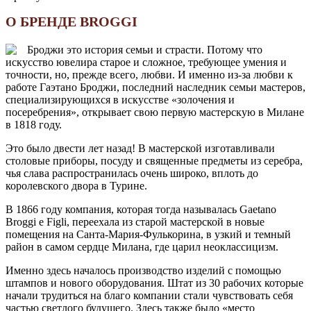
О БРЕНДЕ BROGGI
Броджи это история семьи и страсти. Потому что
искусство ювелира старое и сложное, требующее умения и
точности, но, прежде всего, любви. И именно из-за любви к
работе Гаэтано Броджи, последний наследник семьи мастеров,
специализирующихся в искусстве «золочения и
посеребрения», открывает свою первую мастерскую в Милане
в 1818 году.
Это было двести лет назад! В мастерской изготавливали
столовые приборы, посуду и священные предметы из серебра,
чья слава распространилась очень широко, вплоть до
королевского двора в Турине.
В 1866 году компания, которая тогда называлась Gaetano
Broggi e Figli, переехала из старой мастерской в новые
помещения на Санта-Мария-Фулькорина, в узкий и темный
район в самом сердце Милана, где царил неоклассицизм.
Именно здесь началось производство изделий с помощью
штампов и нового оборудования. Штат из 30 рабочих которые
начали трудиться на благо компании стали чувствовать себя
частью светлого будущего. Здесь также было «место