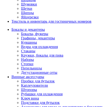
Шумовки
Щетки
Щипцы
Яйцерезки
Текстиль и инвентарь для гостиничных номеров
Бокалы и декантеры
Бокалы, фужеры
Графины, декантеры
Кувшины
Ведра для охлаждения
Стаканы
Кружки, бокалы для пива
Наборы
Стопки
Пепельницы
Дегустационные сеты
Винные аксессуары
Пробки для бутылок
Каплеуловители
Штопоры
Рубашки для охлаждения
Ключ вина
Подставки для бутылок
Аксессуары для ухода за декантерами и бокалами