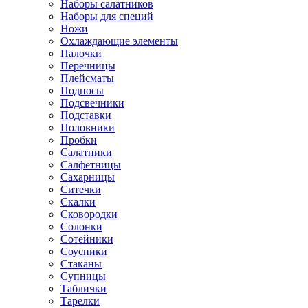
Наборы салатников
Наборы для специй
Ножи
Охлаждающие элементы
Палочки
Перечницы
Плейсматы
Подносы
Подсвечники
Подставки
Половники
Пробки
Салатники
Салфетницы
Сахарницы
Ситечки
Скалки
Сковородки
Солонки
Сотейники
Соусники
Стаканы
Супницы
Таблички
Тарелки