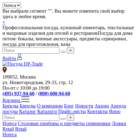
Вы выбрали сегмент "
". Вы можете изменить свой выбор
здесь в любое время.
×
Профессиональная посуда, кухонный инвентарь, текстильные
и махровые изделия для отелей и ресторанов
Посуда для дома
оптом: бокалы, винные аксессуары, предметы сервировки,
посуда для приготовления, вазы
×
Войти
109052, Москва
ул. Нижегородская, 29-33, стр. 12
Пн-пт с 10:00 до 19:00
(495) 937-94-60
/
(800) 600-94-60
Корзина
Бренды
Бренды
О компании
Блог
Новости
Акции
Аренда
посуды
Каталог
Каталоги
Прайс-листы
Контакты
Вино
×
Horeca
Столовые приборы и предметы сервировки
Ложки
Retail
Retail
Horeca