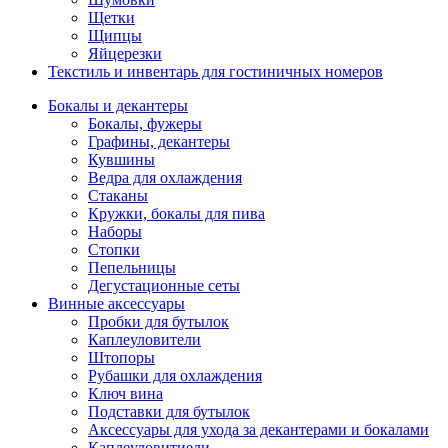
Щетки
Щипцы
Яйцерезки
Текстиль и инвентарь для гостиничных номеров
Бокалы и декантеры
Бокалы, фужеры
Графины, декантеры
Кувшины
Ведра для охлаждения
Стаканы
Кружки, бокалы для пива
Наборы
Стопки
Пепельницы
Дегустационные сеты
Винные аксессуары
Пробки для бутылок
Каплеуловители
Штопоры
Рубашки для охлаждения
Ключ вина
Подставки для бутылок
Аксессуары для ухода за декантерами и бокалами
Каплеуловитиели