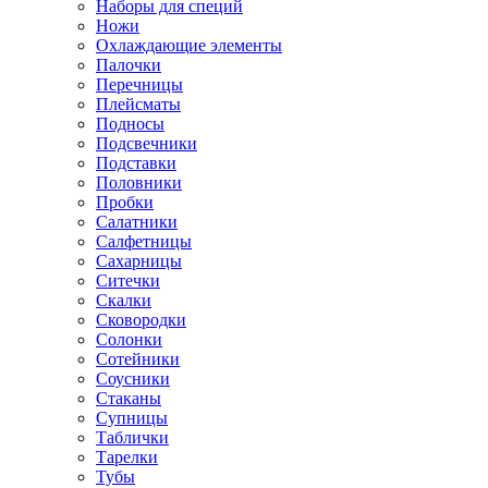
Наборы для специй
Ножи
Охлаждающие элементы
Палочки
Перечницы
Плейсматы
Подносы
Подсвечники
Подставки
Половники
Пробки
Салатники
Салфетницы
Сахарницы
Ситечки
Скалки
Сковородки
Солонки
Сотейники
Соусники
Стаканы
Супницы
Таблички
Тарелки
Тубы