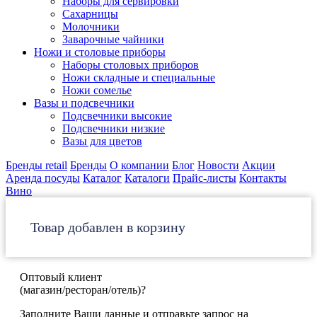
Наборы для сервировки
Сахарницы
Молочники
Заварочные чайники
Ножи и столовые приборы
Наборы столовых приборов
Ножи складные и специальные
Ножи сомелье
Вазы и подсвечники
Подсвечники высокие
Подсвечники низкие
Вазы для цветов
Бренды retail
Бренды
О компании
Блог
Новости
Акции
Аренда посуды
Каталог
Каталоги
Прайс-листы
Контакты
Вино
Товар добавлен в корзину
Оптовый клиент
(магазин/ресторан/отель)?
Заполните Ваши данные и отправьте запрос на