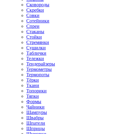
Сковороды
Скребки
Совки
Сотейники
Спреи
Стаканы
Стойки
Стремянки
Сушилки
Таблички
Тележки
Тендерайзеры
Термометры
Термопоты
Тёрки
Ткани
Топорики
Тяпки
Формы
Чайники
Шампуры
Швабры
Шпатели
Шприцы
Шумовки