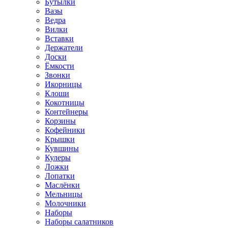
Бутылки
Вазы
Ведра
Вилки
Вставки
Держатели
Доски
Ёмкости
Звонки
Икорницы
Клоши
Кокотницы
Контейнеры
Корзины
Кофейники
Крышки
Кувшины
Кулеры
Ложки
Лопатки
Маслёнки
Мельницы
Молочники
Наборы
Наборы салатников