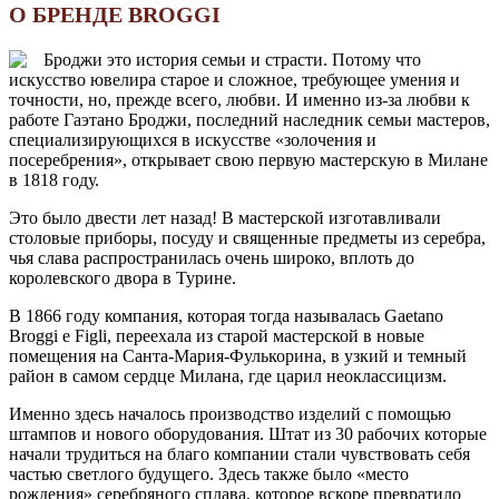
О БРЕНДЕ BROGGI
Броджи это история семьи и страсти. Потому что
искусство ювелира старое и сложное, требующее умения и
точности, но, прежде всего, любви. И именно из-за любви к
работе Гаэтано Броджи, последний наследник семьи мастеров,
специализирующихся в искусстве «золочения и
посеребрения», открывает свою первую мастерскую в Милане
в 1818 году.
Это было двести лет назад! В мастерской изготавливали
столовые приборы, посуду и священные предметы из серебра,
чья слава распространилась очень широко, вплоть до
королевского двора в Турине.
В 1866 году компания, которая тогда называлась Gaetano
Broggi e Figli, переехала из старой мастерской в новые
помещения на Санта-Мария-Фулькорина, в узкий и темный
район в самом сердце Милана, где царил неоклассицизм.
Именно здесь началось производство изделий с помощью
штампов и нового оборудования. Штат из 30 рабочих которые
начали трудиться на благо компании стали чувствовать себя
частью светлого будущего. Здесь также было «место
рождения» серебряного сплава, которое вскоре превратило