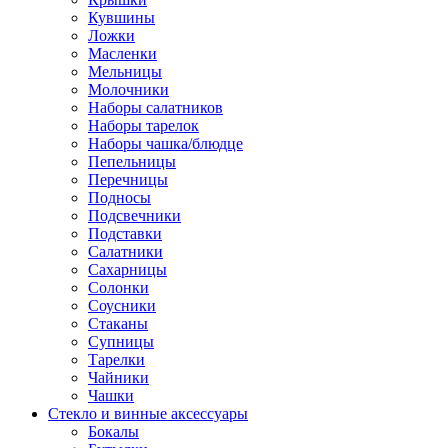
Кувшины
Ложки
Масленки
Мельницы
Молочники
Наборы салатников
Наборы тарелок
Наборы чашка/блюдце
Пепельницы
Перечницы
Подносы
Подсвечники
Подставки
Салатники
Сахарницы
Солонки
Соусники
Стаканы
Супницы
Тарелки
Чайники
Чашки
Стекло и винные аксессуары
Бокалы