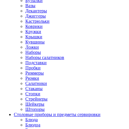
Бутылки
Вазы
Декантеры
Джиггеры
Кастрюльки
Коврики
Кружки
Крышки
Кувшины
Ложки
Наборы
Наборы салатников
Подставки
Пробки
Риммеры
Рюмки
Салатники
Стаканы
Стопки
Стрейнеры
Шейкеры
Штопоры
Столовые приборы и предметы сервировки
Блюда
Блюдца