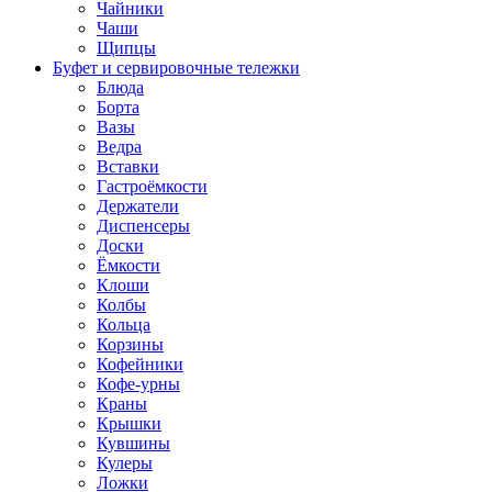
Чайники
Чаши
Щипцы
Буфет и сервировочные тележки
Блюда
Борта
Вазы
Ведра
Вставки
Гастроёмкости
Держатели
Диспенсеры
Доски
Ёмкости
Клоши
Колбы
Кольца
Корзины
Кофейники
Кофе-урны
Краны
Крышки
Кувшины
Кулеры
Ложки