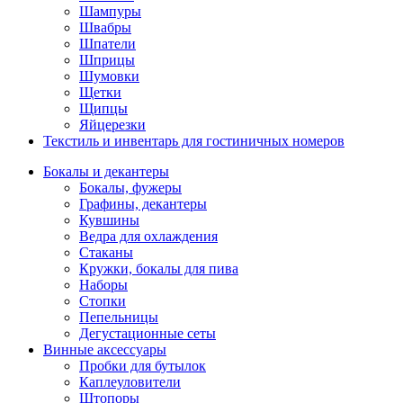
Шампуры
Швабры
Шпатели
Шприцы
Шумовки
Щетки
Щипцы
Яйцерезки
Текстиль и инвентарь для гостиничных номеров
Бокалы и декантеры
Бокалы, фужеры
Графины, декантеры
Кувшины
Ведра для охлаждения
Стаканы
Кружки, бокалы для пива
Наборы
Стопки
Пепельницы
Дегустационные сеты
Винные аксессуары
Пробки для бутылок
Каплеуловители
Штопоры