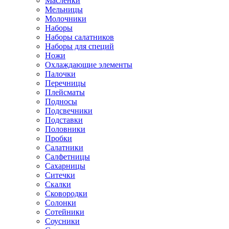
Маслёнки
Мельницы
Молочники
Наборы
Наборы салатников
Наборы для специй
Ножи
Охлаждающие элементы
Палочки
Перечницы
Плейсматы
Подносы
Подсвечники
Подставки
Половники
Пробки
Салатники
Салфетницы
Сахарницы
Ситечки
Скалки
Сковородки
Солонки
Сотейники
Соусники