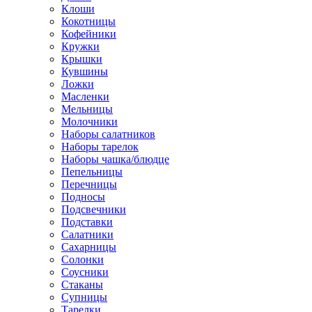
Клоши
Кокотницы
Кофейники
Кружки
Крышки
Кувшины
Ложки
Масленки
Мельницы
Молочники
Наборы салатников
Наборы тарелок
Наборы чашка/блюдце
Пепельницы
Перечницы
Подносы
Подсвечники
Подставки
Салатники
Сахарницы
Солонки
Соусники
Стаканы
Супницы
Тарелки