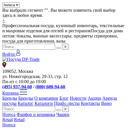
Вы выбрали сегмент "
". Вы можете изменить свой выбор
здесь в любое время.
×
Профессиональная посуда, кухонный инвентарь, текстильные
и махровые изделия для отелей и ресторанов
Посуда для дома
оптом: бокалы, винные аксессуары, предметы сервировки,
посуда для приготовления, вазы
×
Войти
109052, Москва
ул. Нижегородская, 29-33, стр. 12
Пн-пт с 10:00 до 19:00
(495) 937-94-60
/
(800) 600-94-60
Корзина
Бренды
Бренды
О компании
Блог
Новости
Акции
Аренда
посуды
Каталог
Каталоги
Прайс-листы
Контакты
Вино
×
Horeca
Фарфор и керамика
Чашки
Retail
Retail
Horeca