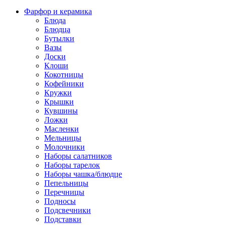
Фарфор и керамика
Блюда
Блюдца
Бутылки
Вазы
Доски
Клоши
Кокотницы
Кофейники
Кружки
Крышки
Кувшины
Ложки
Масленки
Мельницы
Молочники
Наборы салатников
Наборы тарелок
Наборы чашка/блюдце
Пепельницы
Перечницы
Подносы
Подсвечники
Подставки