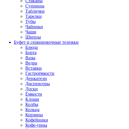
Стаканы
Супницы
Таблички
Тарелки
Тубы
Чайники
Чаши
Щипцы
Буфет и сервировочные тележки
Блюда
Борта
Вазы
Ведра
Вставки
Гастроёмкости
Держатели
Диспенсеры
Доски
Ёмкости
Клоши
Колбы
Кольца
Корзины
Кофейники
Кофе-урны