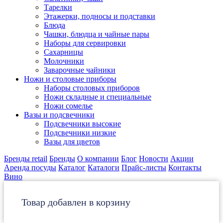
Тарелки
Этажерки, подносы и подставки
Блюда
Чашки, блюдца и чайные пары
Наборы для сервировки
Сахарницы
Молочники
Заварочные чайники
Ножи и столовые приборы
Наборы столовых приборов
Ножи складные и специальные
Ножи сомелье
Вазы и подсвечники
Подсвечники высокие
Подсвечники низкие
Вазы для цветов
Бренды retail
Бренды
О компании
Блог
Новости
Акции
Аренда посуды
Каталог
Каталоги
Прайс-листы
Контакты
Вино
Товар добавлен в корзину