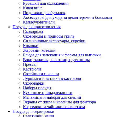
Рубашки для охлаждения
Ключ вина
Подставки для бутылок
Аксессуары для ухода за декантерами и бокалами
Каплеуловитиели
Посуда для приготовления
Сковороды
Сковороды и подносы гриль
Силиконовые аксессуары, скребки
Крышки
Жаровни, котелки
Блюда для запекания и формы для выпечки
Воки, тажины, кокотницы, утятницы
Прессы
Кастрюли
Сотейники и ковши
Дуршлаги и вставки в кастрюли
Скороварки
Наборы посуды
Кухонные принадлежности
Мельницы и наборы для специй
Экраны от жира и корзины для фритюра
Кофеварки и чайники со свистком
Посуда для сервировки
Салатники, чаши