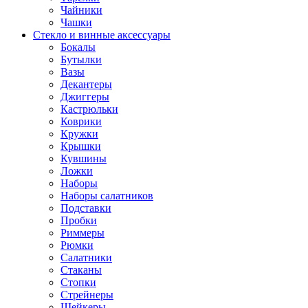
Чайники
Чашки
Стекло и винные аксессуары
Бокалы
Бутылки
Вазы
Декантеры
Джиггеры
Кастрюльки
Коврики
Кружки
Крышки
Кувшины
Ложки
Наборы
Наборы салатников
Подставки
Пробки
Риммеры
Рюмки
Салатники
Стаканы
Стопки
Стрейнеры
Шейкеры