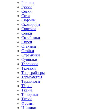
Ролики
Ручки
Сетки
Сита
Сифоны
Сковороды
Скребки
Совки
Сотейники
Спреи
Стаканы
Стойки
Стремянки
Сушилки
Таблички
Тележки
Тендерайзеры
Термометры
Термопоты
Тёрки
Ткани
Топорики
Тяпки
Формы
Чайники