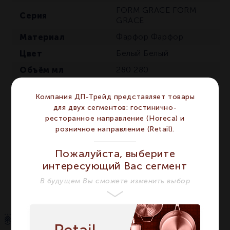
FORM GRACE
FORM
Серия
GRACE
Материал
Фарфор
Фарфор
Цвет
Белый
Белый
Объём мл
280
280
Диаметр мм
108
108
Компания ДП-Трейд представляет товары
Сегмент
HORECA
HORECA
для двух сегментов: гостинично-
Предмет
Чашка
Чашка
ресторанное направление (Horeca) и
розничное направление (Retail).
Вид
Бульонная
Бульонная
Высота мм
60
60
Пожалуйста, выберите
интересующий Вас сегмент
Количество в
1
1
упаковке
В будущем Вы сможете изменить выбор