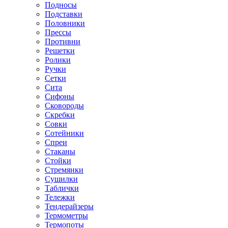
Подносы
Подставки
Половники
Прессы
Противни
Решетки
Ролики
Ручки
Сетки
Сита
Сифоны
Сковороды
Скребки
Совки
Сотейники
Спреи
Стаканы
Стойки
Стремянки
Сушилки
Таблички
Тележки
Тендерайзеры
Термометры
Термопоты