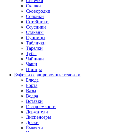
Ситечки
Скалки
Сковородки
Солонки
Сотейники
Соусники
Стаканы
Супницы
Таблички
Тарелки
Тубы
Чайники
Чаши
Щипцы
Буфет и сервировочные тележки
Блюда
Борта
Вазы
Ведра
Вставки
Гастроёмкости
Держатели
Диспенсеры
Доски
Ёмкости