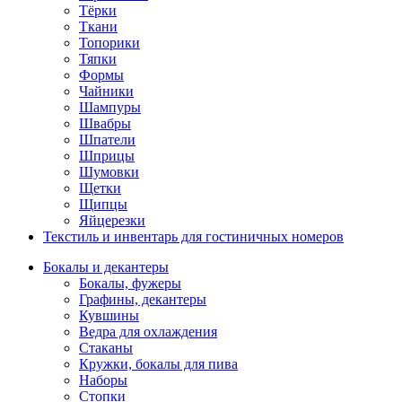
Тёрки
Ткани
Топорики
Тяпки
Формы
Чайники
Шампуры
Швабры
Шпатели
Шприцы
Шумовки
Щетки
Щипцы
Яйцерезки
Текстиль и инвентарь для гостиничных номеров
Бокалы и декантеры
Бокалы, фужеры
Графины, декантеры
Кувшины
Ведра для охлаждения
Стаканы
Кружки, бокалы для пива
Наборы
Стопки