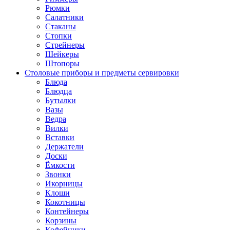
Рюмки
Салатники
Стаканы
Стопки
Стрейнеры
Шейкеры
Штопоры
Столовые приборы и предметы сервировки
Блюда
Блюдца
Бутылки
Вазы
Ведра
Вилки
Вставки
Держатели
Доски
Ёмкости
Звонки
Икорницы
Клоши
Кокотницы
Контейнеры
Корзины
Кофейники