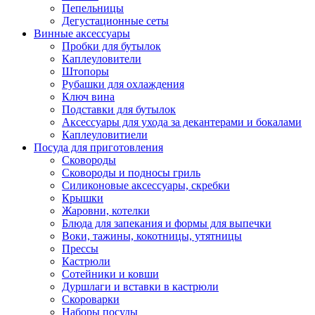
Пепельницы
Дегустационные сеты
Винные аксессуары
Пробки для бутылок
Каплеуловители
Штопоры
Рубашки для охлаждения
Ключ вина
Подставки для бутылок
Аксессуары для ухода за декантерами и бокалами
Каплеуловитиели
Посуда для приготовления
Сковороды
Сковороды и подносы гриль
Силиконовые аксессуары, скребки
Крышки
Жаровни, котелки
Блюда для запекания и формы для выпечки
Воки, тажины, кокотницы, утятницы
Прессы
Кастрюли
Сотейники и ковши
Дуршлаги и вставки в кастрюли
Скороварки
Наборы посуды