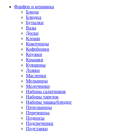
Фарфор и керамика
Блюда
Блюдца
Бутылки
Вазы
Доски
Клоши
Кокотницы
Кофейники
Кружки
Крышки
Кувшины
Ложки
Масленки
Мельницы
Молочники
Наборы салатников
Наборы тарелок
Наборы чашка/блюдце
Пепельницы
Перечницы
Подносы
Подсвечники
Подставки