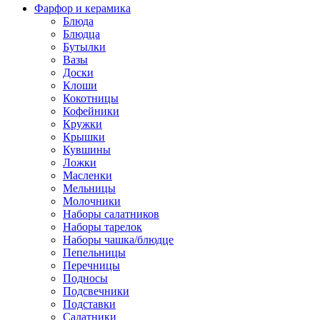
Фарфор и керамика
Блюда
Блюдца
Бутылки
Вазы
Доски
Клоши
Кокотницы
Кофейники
Кружки
Крышки
Кувшины
Ложки
Масленки
Мельницы
Молочники
Наборы салатников
Наборы тарелок
Наборы чашка/блюдце
Пепельницы
Перечницы
Подносы
Подсвечники
Подставки
Салатники