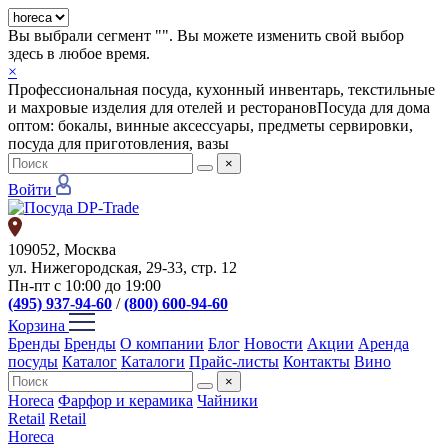
Вы выбрали сегмент "
". Вы можете изменить свой выбор
здесь в любое время.
×
Профессиональная посуда, кухонный инвентарь, текстильные
и махровые изделия для отелей и ресторанов
Посуда для дома
оптом: бокалы, винные аксессуары, предметы сервировки,
посуда для приготовления, вазы
×
Войти
109052, Москва
ул. Нижегородская, 29-33, стр. 12
Пн-пт с 10:00 до 19:00
(495) 937-94-60
/
(800) 600-94-60
Корзина
Бренды
Бренды
О компании
Блог
Новости
Акции
Аренда
посуды
Каталог
Каталоги
Прайс-листы
Контакты
Вино
×
Horeca
Фарфор и керамика
Чайники
Retail
Retail
Horeca