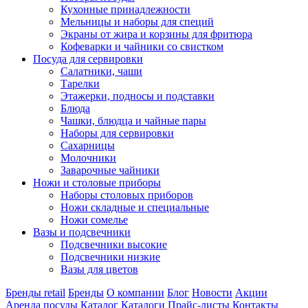
Кухонные принадлежности
Мельницы и наборы для специй
Экраны от жира и корзины для фритюра
Кофеварки и чайники со свистком
Посуда для сервировки
Салатники, чаши
Тарелки
Этажерки, подносы и подставки
Блюда
Чашки, блюдца и чайные пары
Наборы для сервировки
Сахарницы
Молочники
Заварочные чайники
Ножи и столовые приборы
Наборы столовых приборов
Ножи складные и специальные
Ножи сомелье
Вазы и подсвечники
Подсвечники высокие
Подсвечники низкие
Вазы для цветов
Бренды retail
Бренды
О компании
Блог
Новости
Акции
Аренда посуды
Каталог
Каталоги
Прайс-листы
Контакты