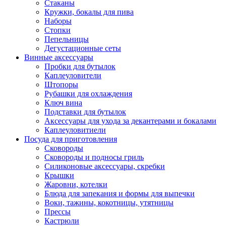
Стаканы
Кружки, бокалы для пива
Наборы
Стопки
Пепельницы
Дегустационные сеты
Винные аксессуары
Пробки для бутылок
Каплеуловители
Штопоры
Рубашки для охлаждения
Ключ вина
Подставки для бутылок
Аксессуары для ухода за декантерами и бокалами
Каплеуловитиели
Посуда для приготовления
Сковороды
Сковороды и подносы гриль
Силиконовые аксессуары, скребки
Крышки
Жаровни, котелки
Блюда для запекания и формы для выпечки
Воки, тажины, кокотницы, утятницы
Прессы
Кастрюли