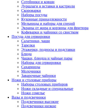
Сотейники и ковши
Дуршлаги и вставки в кастрюли
Скороварки
Наборы посуды
Кухонные принадлежности
Мельницы и наборы для специй
Экраны от жира и корзины для фритюра
Кофеварки и чайники со свистком
Посуда для сервировки
Салатники, чаши
Тарелки
Этажерки, подносы и подставки
Блюда
Чашки, блюдца и чайные пары
Наборы для сервировки
Сахарницы
Молочники
Заварочные чайники
Ножи и столовые приборы
Наборы столовых приборов
Ножи складные и специальные
Ножи сомелье
Вазы и подсвечники
Подсвечники высокие
Подсвечники низкие