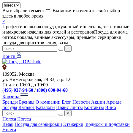
Вы выбрали сегмент "
". Вы можете изменить свой выбор
здесь в любое время.
×
Профессиональная посуда, кухонный инвентарь, текстильные
и махровые изделия для отелей и ресторанов
Посуда для дома
оптом: бокалы, винные аксессуары, предметы сервировки,
посуда для приготовления, вазы
×
Войти
109052, Москва
ул. Нижегородская, 29-33, стр. 12
Пн-пт с 10:00 до 19:00
(495) 937-94-60
/
(800) 600-94-60
Корзина
Бренды
Бренды
О компании
Блог
Новости
Акции
Аренда
посуды
Каталог
Каталоги
Прайс-листы
Контакты
Вино
×
Horeca
Horeca
Retail
Посуда для сервировки
Этажерки, подносы и подставки
Horeca