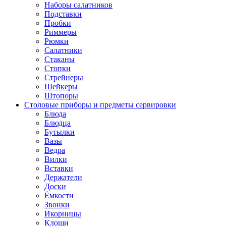
Наборы салатников
Подставки
Пробки
Риммеры
Рюмки
Салатники
Стаканы
Стопки
Стрейнеры
Шейкеры
Штопоры
Столовые приборы и предметы сервировки
Блюда
Блюдца
Бутылки
Вазы
Ведра
Вилки
Вставки
Держатели
Доски
Ёмкости
Звонки
Икорницы
Клоши