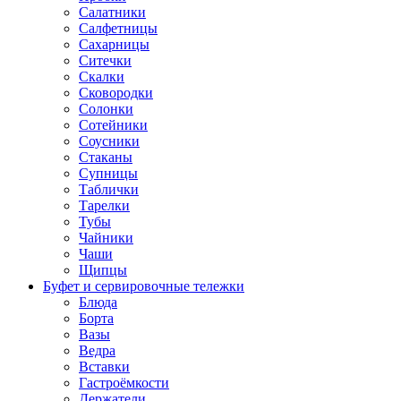
Салатники
Салфетницы
Сахарницы
Ситечки
Скалки
Сковородки
Солонки
Сотейники
Соусники
Стаканы
Супницы
Таблички
Тарелки
Тубы
Чайники
Чаши
Щипцы
Буфет и сервировочные тележки
Блюда
Борта
Вазы
Ведра
Вставки
Гастроёмкости
Держатели