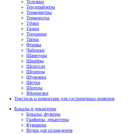
Тележки
Тендерайзеры
Термометры
Термопоты
Тёрки
Ткани
Топорики
Тяпки
Формы
Чайники
Шампуры
Швабры
Шпатели
Шприцы
Шумовки
Щетки
Щипцы
Яйцерезки
Текстиль и инвентарь для гостиничных номеров
Бокалы и декантеры
Бокалы, фужеры
Графины, декантеры
Кувшины
Ведра для охлаждения