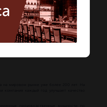
ca
на мировом рынке уже более 200 лет. На
и компания каждый год улучшает качество
ременные производственные мощности по