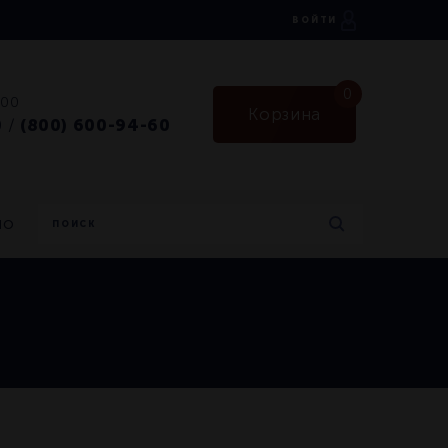
ВОЙТИ
0
:00
Корзина
0
(800) 600-94-60
/
но