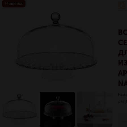
Новинка
B
С
Д
И
АР
N
Блю
cм 