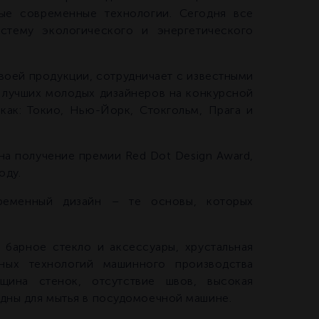
мые современные технологии. Сегодня все
тему экологического и энергетического
воей продукции, сотрудничает с известными
 лучших молодых дизайнеров на конкурсной
как: Токио, Нью-Йорк, Стокгольм, Прага и
а получение премии Red Dot Design Award,
оду.
временный дизайн – те основы, которых
 барное стекло и аксессуары, хрустальная
нных технологий машинного производства
лщина стенок, отсутствие швов, высокая
одны для мытья в посудомоечной машине.