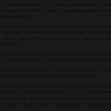
изготовлению стекла, в которых используются са
фабрики Nachtmann имеют сертифицированную сис
менеджмента.
Команда Nachtmann активно работает над дизайном с
мировыми дизайн-школами и привлекает к разработке
основе. Проект NextGen объехал уже такие города 
Штутгарт.
Компания Nachtmann неоднократно номинировалась н
а коллекция Sphere – победитель этой премии в 2015 г
Традиционные навыки, передовые инновации, со
придерживается фабрика на сегодняшний день.
В ассортименте бренда винные бокалы и декантеры,
посуда, предметы интерьера. За счет инновацио
достигается изящность изделий, минимальная то
прочность и устойчивость к царапинам. Изделия приг