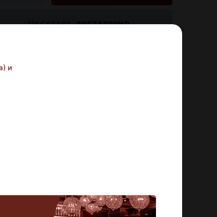
достаточно
На складе:
икул:
99528
) и