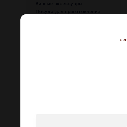
Винные аксессуары
Посуда для приготовления
Посуда для сервировки
Салатники, чаши
Тарелки
се
Этажерки, подносы и
подставки
Блюда
Чашки, блюдца и чайные пары
Наборы для сервировки
Сахарницы
Молочники
Заварочные чайники
Ножи и столовые приборы
Вазы и подсвечники