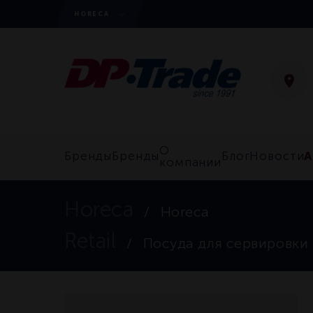
HORECA
О
А
Бренды
Бренды
Блог
Новости
компании
Horeca
Horeca
Retail
Посуда для сервировки