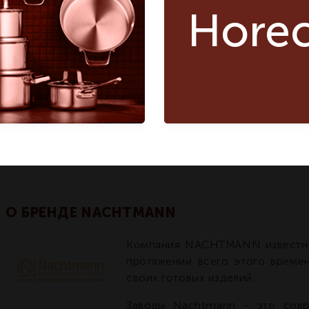
блюдо для
Hore
кондитерских изделий
Страна бренда
Германия
Германия
ОПИСАНИЕ
О БРЕНДЕ NACHTMANN
Компания NACHTMANN известна 
протяжении всего этого времен
своих готовых изделий.
Заводы Nachtmann - это сов