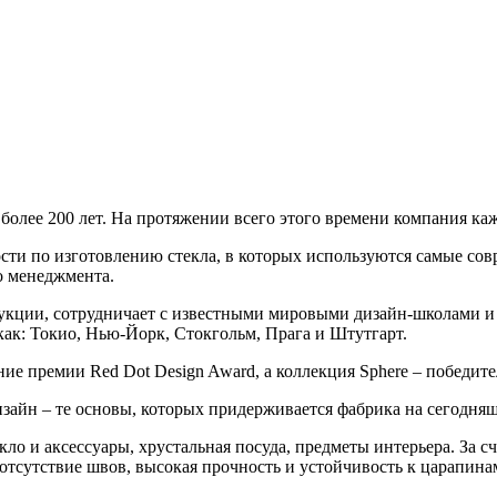
е 200 лет. На протяжении всего этого времени компания кажд
сти по изготовлению стекла, в которых используются самые со
о менеджмента.
дукции, сотрудничает с известными мировыми дизайн-школами и
как: Токио, Нью-Йорк, Стокгольм, Прага и Штутгарт.
 премии Red Dot Design Award, а коллекция Sphere – победител
айн – те основы, которых придерживается фабрика на сегодняш
екло и аксессуары, хрустальная посуда, предметы интерьера. За
 отсутствие швов, высокая прочность и устойчивость к царапин