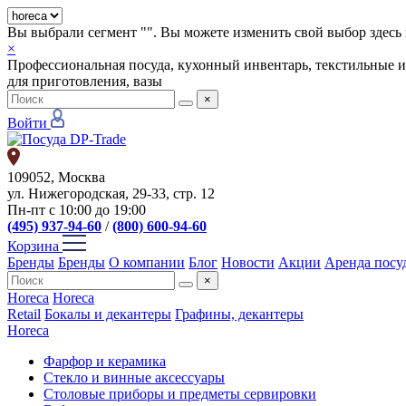
Вы выбрали сегмент "
". Вы можете изменить свой выбор здесь 
×
Профессиональная посуда, кухонный инвентарь, текстильные и
для приготовления, вазы
×
Войти
109052, Москва
ул. Нижегородская, 29-33, стр. 12
Пн-пт с 10:00 до 19:00
(495) 937-94-60
/
(800) 600-94-60
Корзина
Бренды
Бренды
О компании
Блог
Новости
Акции
Аренда посу
×
Horeca
Horeca
Retail
Бокалы и декантеры
Графины, декантеры
Horeca
Фарфор и керамика
Стекло и винные аксессуары
Столовые приборы и предметы сервировки