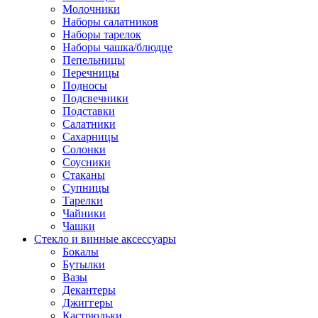
Молочники
Наборы салатников
Наборы тарелок
Наборы чашка/блюдце
Пепельницы
Перечницы
Подносы
Подсвечники
Подставки
Салатники
Сахарницы
Солонки
Соусники
Стаканы
Супницы
Тарелки
Чайники
Чашки
Стекло и винные аксессуары
Бокалы
Бутылки
Вазы
Декантеры
Джиггеры
Кастрюльки