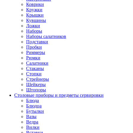
Коврики
Кружки
Крышки
Кувшины
Ложки
Наборы
Наборы салатников
Подставки
Пробки
Риммеры
Рюмки
Салатники
Стаканы
Стопки
Стрейнеры
Шейкеры
Штопоры
Столовые приборы и предметы сервировки
Блюда
Блюдца
Бутылки
Вазы
Ведра
Вилки
Вставки