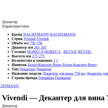
Декантер
Характеристики
Бренд
NACHTMANN
NACHTMANN
Серия
Vivendi
Vivendi
Объём мл
750
750
Диаметр мм
261
261
Сегмент
HORECA
HORECA
,
RETAIL
RETAIL
Высота мм
275
275
Количество в упаковке
1
1
Напиток
Белое Красное Вино
Белое Красное Вино
Тип
Декантер
Декантер
Название модели
Декантер для вина 750 мл
Декантер для
Страна бренда
Германия
Германия
Vivendi — Декантер для вина
Декантер