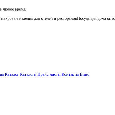
в любое время.
 махровые изделия для отелей и ресторанов
Посуда для дома опт
ды
Каталог
Каталоги
Прайс-листы
Контакты
Вино