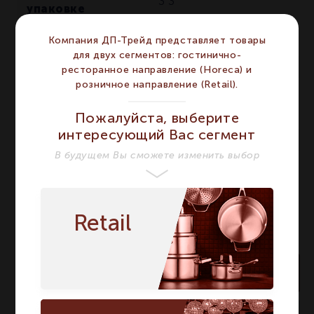
3
3
упаковке
Крепкие Напитки
Напиток
Компания ДП-Трейд представляет товары
Крепкие Напитки
для двух сегментов: гостинично-
Тип
Декантер
Декантер
ресторанное направление (Horeca) и
розничное направление (Retail).
Набор 3 предмета
Название модели
Whisky Set 3
Набор 3
Пожалуйста, выберите
предмета Whisky Set 3
интересующий Вас сегмент
Страна бренда
Германия
Германия
В будущем Вы сможете изменить выбор
Retail
В корзину