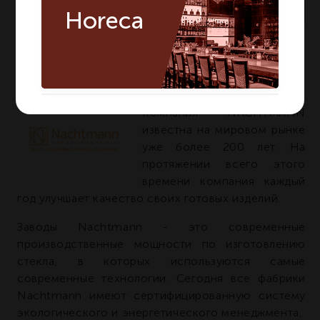
мало
На складе:
Horeca
Артикул:
90024
О БРЕНДЕ NACHTMANN
Компания NACHTMANN
известна на мировом рынке
уже более 200 лет. На
протяжении всего этого
времени компания каждый
год улучшает качество своих готовых изделий.
Заводы Nachtmann - это современные
производственные мощности по изготовлению
стекла, в которых используются самые
современные технологии. Сегодня все фабрики
Nachtmann имеют сертифицированную систему
экологического и энергетического менеджмента.