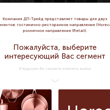
Арт
Компания ДП-Трейд представляет товары для двух
гментов: гостинично-ресторанное направление (Horeca
ХАРАКТЕРИСТИКИ
розничное направление (Retail).
NACHTMANN
Бренд
NACHTMANN
Пожалуйста, выберите
Серия
Highland
Highland
интересующий Вас сегмент
HORECA
HORECA
,
Сегмент
RETAIL
RETAIL
В будущем Вы сможете изменить выбор
Декантер 244 стакан
Высота мм
102
Декантер 244
стакан 102
Количество в
5
5
упаковке
Крепкие Напитки
Напиток
Крепкие Напитки