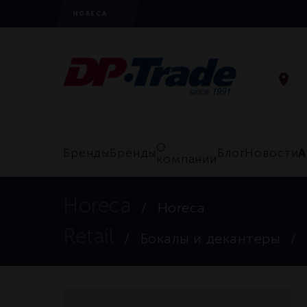
HORECA
О
А
Бренды
Бренды
Блог
Новости
компании
Horeca
Horeca
Retail
Бокалы и декантеры