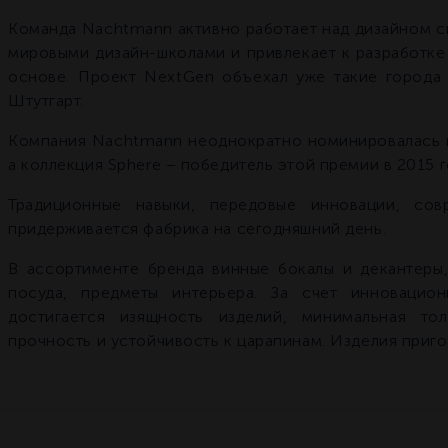
Команда Nachtmann активно работает над дизайном с
мировыми дизайн-школами и привлекает к разработке
основе. Проект NextGen объехал уже такие города 
Штутгарт.
Компания Nachtmann неоднократно номинировалась н
а коллекция Sphere – победитель этой премии в 2015 г
Традиционные навыки, передовые инновации, со
придерживается фабрика на сегодняшний день.
В ассортименте бренда винные бокалы и декантеры,
посуда, предметы интерьера. За счет инновацио
достигается изящность изделий, минимальная то
прочность и устойчивость к царапинам. Изделия приг