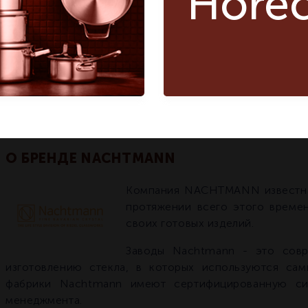
Hore
Тип
Декантер
Декантер
Набор 5 предметов
Whisky Set 5
Набор 5
Название модели
предметов Whisky Set
5
Страна бренда
Германия
Германия
О БРЕНДЕ NACHTMANN
Компания NACHTMANN известна 
протяжении всего этого времен
своих готовых изделий.
Заводы Nachtmann - это сов
изготовлению стекла, в которых используются са
фабрики Nachtmann имеют сертифицированную сис
менеджмента.