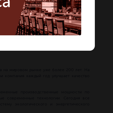
ca
на мировом рынке уже более 200 лет. На
и компания каждый год улучшает качество
ременные производственные мощности по
мые современные технологии. Сегодня все
тему экологического и энергетического