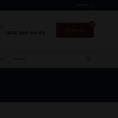
ВОЙТИ
0
:00
Корзина
0
(800) 600-94-60
/
но