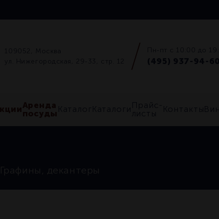
Пн-пт с 10:00 до 19
109052, Москва
(495) 937-94-6
ул. Нижегородская, 29-33, стр. 12
Аренда
Прайс-
кции
Каталог
Каталоги
Контакты
Ви
посуды
листы
Графины, декантеры