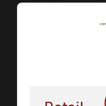
Бокалы, фужеры
Графины, декантеры
Кувшины
Ведра для охлаждения
се
Стаканы
Кружки, бокалы для пива
Наборы
Стопки
Пепельницы
Дегустационные сеты
Винные аксессуары
Посуда для приготовления
Посуда для сервировки
Ножи и столовые приборы
Вазы и подсвечники