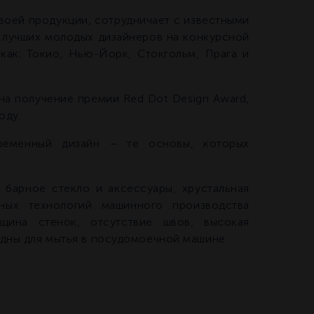
воей продукции, сотрудничает с известными
 лучших молодых дизайнеров на конкурсной
как: Токио, Нью-Йорк, Стокгольм, Прага и
а получение премии Red Dot Design Award,
оду.
временный дизайн – те основы, которых
 барное стекло и аксессуары, хрустальная
нных технологий машинного производства
лщина стенок, отсутствие швов, высокая
одны для мытья в посудомоечной машине.