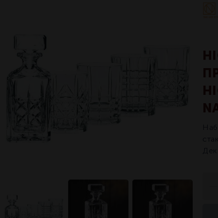
H
П
H
N
Наб
ста
Дек