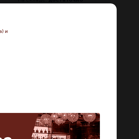
икул:
98196
) и