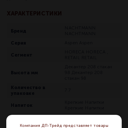
ХАРАКТЕРИСТИКИ
NACHTMANN
Бренд
NACHTMANN
Серия
Aspen
Aspen
HORECA
HORECA
,
Сегмент
RETAIL
RETAIL
Декантер 208 стакан
Высота мм
98
Декантер 208
стакан 98
Количество в
7
7
упаковке
Крепкие Напитки
Напиток
Крепкие Напитки
Тип
Декантер
Декантер
Компания ДП-Трейд представляет товары
Набор 7 предметов