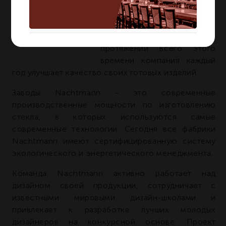
Компания NACHTMANN
известна на мировом рынке
уже более 200 лет. На
протяжении всего этого
времени компания каждый
год улучшает качество своих готовых изделий.
Заводы Nachtmann - это современные
производственные мощности по изготовлению
стекла, в которых используются самые
современные технологии. Сегодня все фабрики
Nachtmann имеют сертифицированную систему
экологического и энергетического менеджмента.
Команда Nachtmann активно работает над
дизайном своей продукции, сотрудничает с
известными мировыми дизайн-школами и
привлекает к разработке лучших молодых
дизайнеров на конкурсной основе. Проект