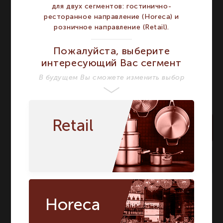
для двух сегментов: гостинично-
Название модели
Whisky Set 7
Набор 7
предметов Whisky Set 7
ресторанное направление (Horeca) и
розничное направление (Retail).
Страна бренда
Германия
Германия
Пожалуйста, выберите
интересующий Вас сегмент
В будущем Вы сможете изменить выбор
Retail
В корзину
достаточно
На складе:
Артикул:
90025
Horeca
О БРЕНДЕ NACHTMANN