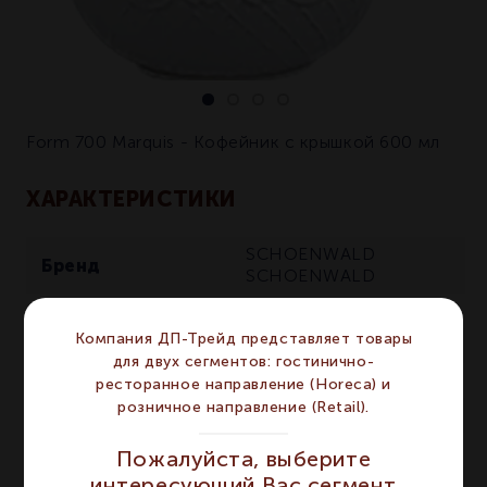
Form 700 Marquis - Кофейник с крышкой 600 мл
ХАРАКТЕРИСТИКИ
SCHOENWALD
Бренд
SCHOENWALD
Серия
MARQUIS
MARQUIS
Компания ДП-Трейд представляет товары
Материал
Фарфор
Фарфор
для двух сегментов: гостинично-
Цвет
Белый
Белый
ресторанное направление (Horeca) и
розничное направление (Retail).
Объём мл
600
600
Сегмент
HORECA
HORECA
Пожалуйста, выберите
интересующий Вас сегмент
Предмет
Кофейник
Кофейник