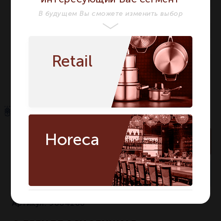
В будущем Вы сможете изменить выбор
Длина мм
165
165
Ширина мм
120
120
Высота мм
193
193
Retail
Количество в
1
1
упаковке
Horeca
В корзину
достаточно
На складе:
Артикул:
9064160