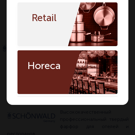
Высота мм
108
108
Retail
Количество в
1
1
упаковке
Horeca
По запросу
Артикул:
9385630
О БРЕНДЕ SCHOENWALD
Высококачественный
профессиональный твердый
фарфор для отелей и
ресторанов.