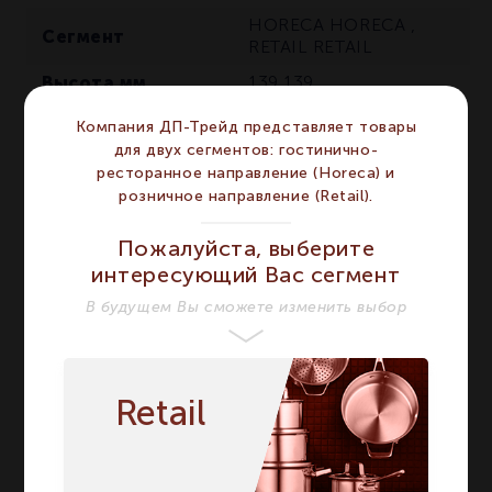
HORECA
HORECA
,
Сегмент
RETAIL
RETAIL
Высота мм
139
139
Количество в
1
1
Компания ДП-Трейд представляет товары
упаковке
для двух сегментов: гостинично-
Напиток
Пиво
Пиво
ресторанное направление (Horeca) и
розничное направление (Retail).
Кружка для пива
Тип
Кружка для пива
Пожалуйста, выберите
Кружка для пива Beer
интересующий Вас сегмент
Название модели
Mug 600 мл
Кружка для
В будущем Вы сможете изменить выбор
пива Beer Mug 600 мл
Страна бренда
Германия
Германия
Retail