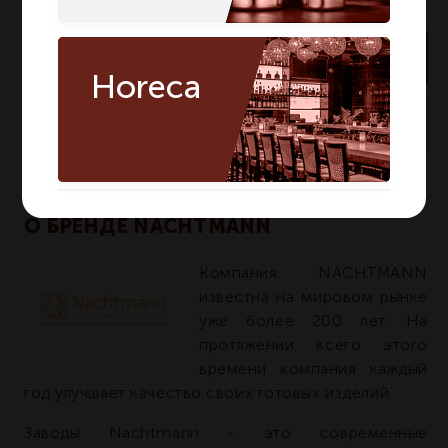
В корзину
Horeca
много
На складе:
Артикул:
95635
О БРЕНДЕ NACHTMANN
Компания NACHTMANN
известна на мировом рынке
уже более 200 лет. На
протяжении всего этого
времени компания каждый
год улучшает качество своих готовых изделий.
Заводы Nachtmann - это современные