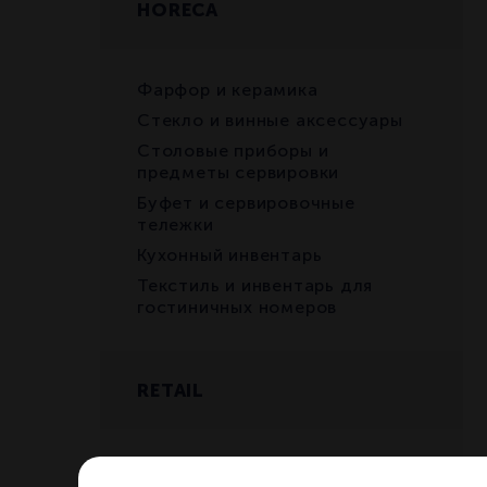
HORECA
Фарфор и керамика
Стекло и винные аксессуары
Столовые приборы и
предметы сервировки
Буфет и сервировочные
тележки
Кухонный инвентарь
Текстиль и инвентарь для
гостиничных номеров
RETAIL
Бокалы и декантеры