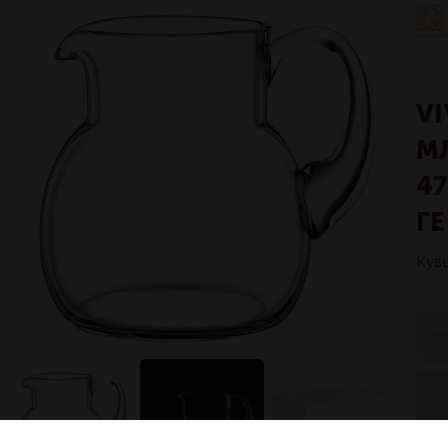
V
М
4
Г
Кув