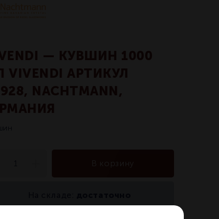
IVENDI — КУВШИН 1000
Л VIVENDI АРТИКУЛ
7928, NACHTMANN,
ЕРМАНИЯ
шин
В корзину
достаточно
На складе: