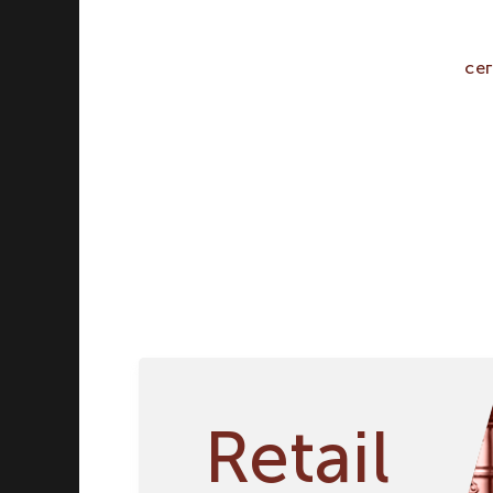
Бокалы, фужеры
Графины, декантеры
се
Кувшины
Ведра для охлаждения
Стаканы
Кружки, бокалы для пива
Наборы
Стопки
Пепельницы
Дегустационные сеты
Винные аксессуары
Посуда для приготовления
Посуда для сервировки
Ножи и столовые приборы
Вазы и подсвечники
Retail