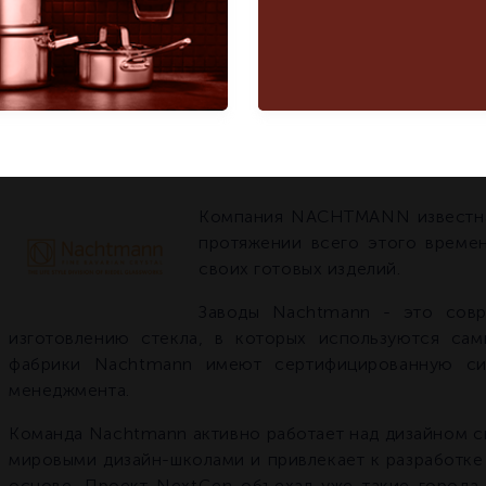
Кувшин 1000 мл
Название модели
Кувшин 1000 мл
Страна бренда
Германия
Германия
О БРЕНДЕ NACHTMANN
Компания NACHTMANN известна 
протяжении всего этого времен
своих готовых изделий.
Заводы Nachtmann - это сов
изготовлению стекла, в которых используются са
фабрики Nachtmann имеют сертифицированную сис
менеджмента.
Команда Nachtmann активно работает над дизайном с
мировыми дизайн-школами и привлекает к разработке
основе. Проект NextGen объехал уже такие города 