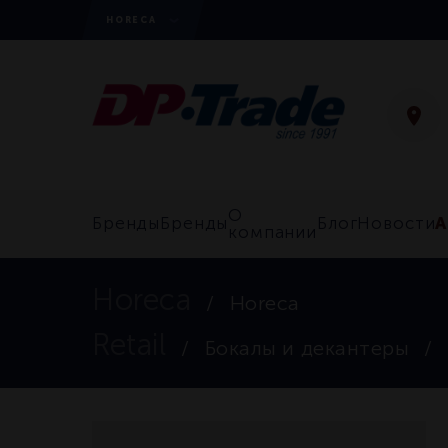
HORECA
О
А
Бренды
Бренды
Блог
Новости
компании
Horeca
Horeca
Retail
Бокалы и декантеры