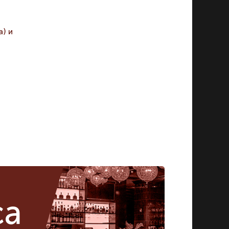
икул:
47928
) и
ca