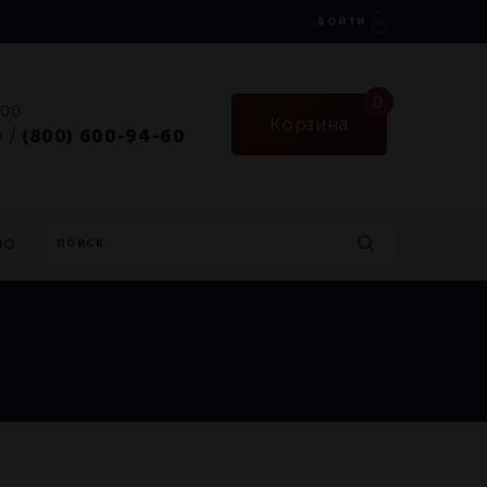
ВОЙТИ
0
:00
Корзина
0
(800) 600-94-60
/
но