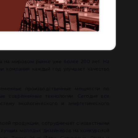
на мировом рынке уже более 200 лет. На
и компания каждый год улучшает качество
ременные производственные мощности по
мые современные технологии. Сегодня все
тему экологического и энергетического
воей продукции, сотрудничает с известными
 лучших молодых дизайнеров на конкурсной
как: Токио, Нью-Йорк, Стокгольм, Прага и