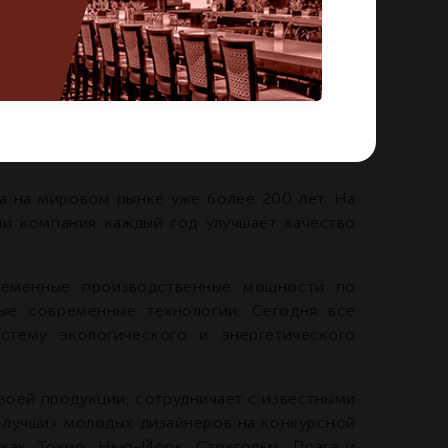
на мировом рынке уже более 200 лет. На
и компания каждый год улучшает качество
ременные производственные мощности по
мые современные технологии. Сегодня все
тему экологического и энергетического
воей продукции, сотрудничает с известными
 лучших молодых дизайнеров на конкурсной
как: Токио, Нью-Йорк, Стокгольм, Прага и