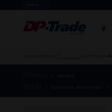
HORECA
О
А
Бренды
Бренды
Блог
Новости
компании
Horeca
Horeca
Retail
Бокалы и декантеры