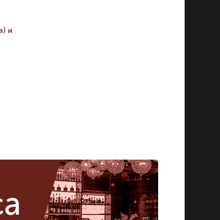
) и
ca