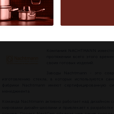
Кувшин 750 мл
Кувшин
Название модели
750 мл
Страна бренда
Германия
Германия
О БРЕНДЕ NACHTMANN
Компания NACHTMANN известна 
протяжении всего этого времен
своих готовых изделий.
Заводы Nachtmann - это сов
изготовлению стекла, в которых используются са
фабрики Nachtmann имеют сертифицированную сис
менеджмента.
Команда Nachtmann активно работает над дизайном с
мировыми дизайн-школами и привлекает к разработке
основе. Проект NextGen объехал уже такие города 