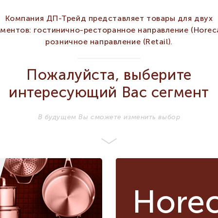
Компания ДП-Трейд представляет товары для двух
гментов: гостинично-ресторанное направление (Horeca
розничное направление (Retail).
ХАРАКТЕРИСТИКИ
NACHTMANN
Пожалуйста, выберите
Бренд
NACHTMANN
интересующий Вас сегмент
Серия
Vivendi
Vivendi
Объём мл
750
750
В будущем Вы сможете изменить выбор
Диаметр мм
101
101
HORECA
HORECA
,
Сегмент
RETAIL
RETAIL
Высота мм
133
133
Количество в
1
1
Hore
упаковке
Тип
Кувшин
Кувшин