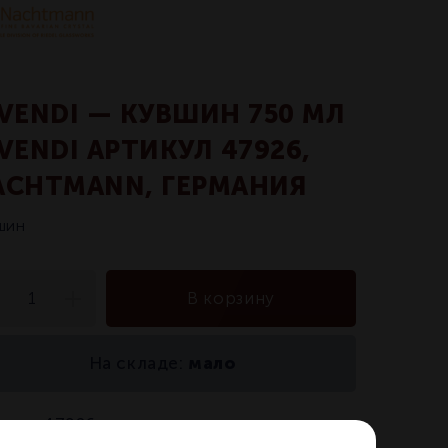
IVENDI — КУВШИН 750 МЛ
VENDI АРТИКУЛ 47926,
ACHTMANN, ГЕРМАНИЯ
шин
В корзину
мало
На складе:
икул:
47926