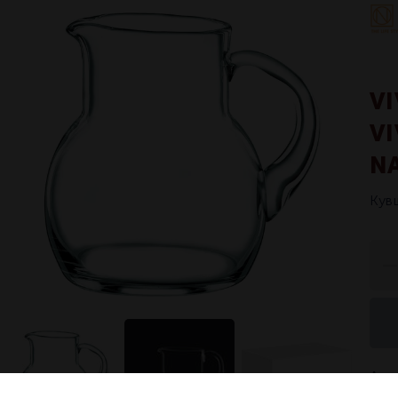
V
VI
N
Кув
Арт