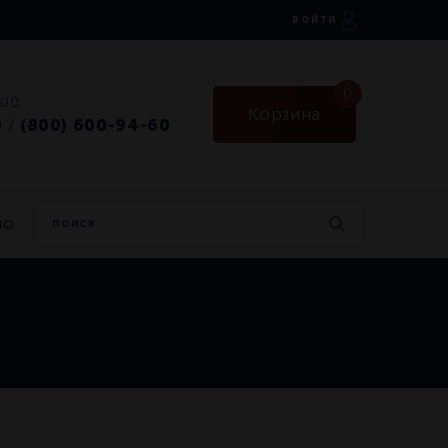
ВОЙТИ
0
:00
Корзина
0
(800) 600-94-60
/
но