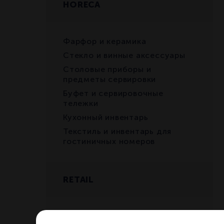
HORECA
Фарфор и керамика
Стекло и винные аксессуары
Столовые приборы и
предметы сервировки
Буфет и сервировочные
тележки
Кухонный инвентарь
Текстиль и инвентарь для
гостиничных номеров
RETAIL
Бокалы и декантеры