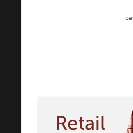
Бокалы, фужеры
Графины, декантеры
се
Кувшины
Ведра для охлаждения
Стаканы
Кружки, бокалы для пива
Наборы
Стопки
Пепельницы
Дегустационные сеты
Винные аксессуары
Посуда для приготовления
Посуда для сервировки
Ножи и столовые приборы
Вазы и подсвечники
Retail