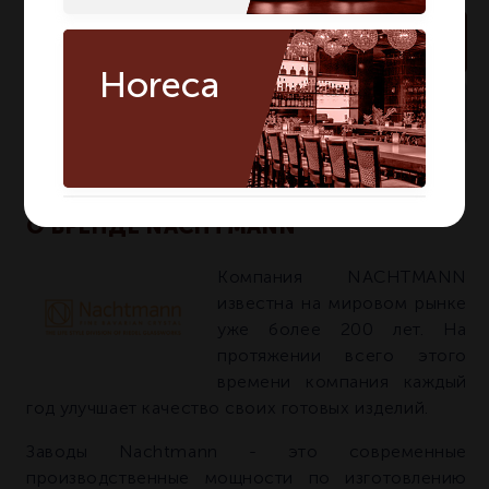
В корзину
Horeca
много
На складе:
Артикул:
92074
О БРЕНДЕ NACHTMANN
Компания NACHTMANN
известна на мировом рынке
уже более 200 лет. На
протяжении всего этого
времени компания каждый
год улучшает качество своих готовых изделий.
Заводы Nachtmann - это современные
производственные мощности по изготовлению