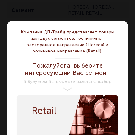
HORECA
HORECA
,
Сегмент
RETAIL
RETAIL
Высота мм
190
190
Компания ДП-Трейд представляет товары
Количество в
1
1
упаковке
для двух сегментов: гостинично-
ресторанное направление (Horeca) и
Напиток
Вода, Сок
Вода, Сок
розничное направление (Retail).
Тип
Кувшин
Кувшин
Пожалуйста, выберите
Кувшин для воды 1190
интересующий Вас сегмент
Название модели
мл
Кувшин для воды
1190 мл
В будущем Вы сможете изменить выбор
Страна бренда
Германия
Германия
Retail