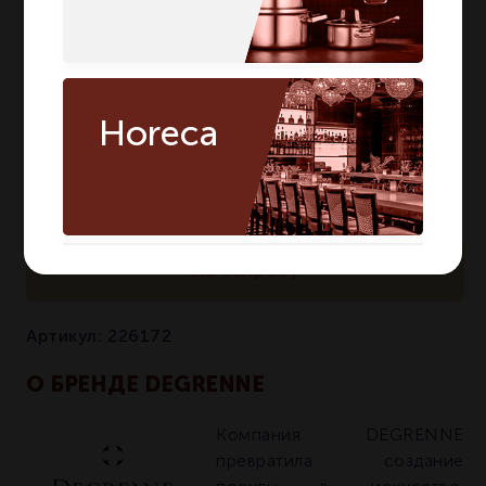
Количество в
12
12
упаковке
Страна бренда
Франция
Франция
Horeca
По запросу
Артикул:
226172
О БРЕНДЕ DEGRENNE
Компания DEGRENNE
превратила создание