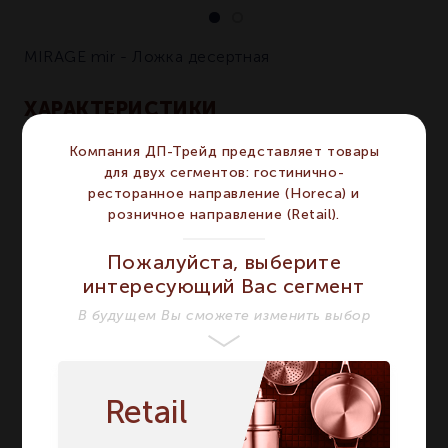
MIRAGE mir - Ложка десертная
ХАРАКТЕРИСТИКИ
Компания ДП-Трейд представляет товары
Бренд
DEGRENNE
DEGRENNE
для двух сегментов: гостинично-
Серия
MIRAGE
MIRAGE
ресторанное направление (Horeca) и
розничное направление (Retail).
Нержавеющая сталь
Материал
18/10
Нержавеющая
Пожалуйста, выберите
сталь 18/10
интересующий Вас сегмент
Цвет
Стальной
Стальной
В будущем Вы сможете изменить выбор
Сегмент
HORECA
HORECA
Предмет
Ложка
Ложка
Вид
Десертная
Десертная
Retail
Длина мм
189
189