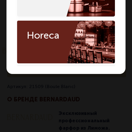
Чашка с блюдцем
Состав
Чашка с блюдцем
Количество в
6
6
упаковке
Horeca
По запросу
Артикул:
21509 (Boule Blanc)
О БРЕНДЕ BERNARDAUD
Эксклюзивный
профессиональный
фарфор из Лиможа.