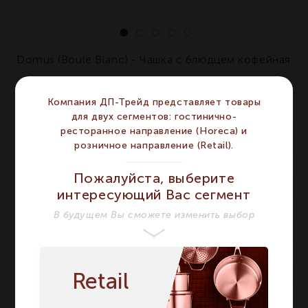
Domus (Boule Blanc) - Чашка с блюдцем кофейная
ХАРАКТЕРИСТИКИ
Компания ДП-Трейд представляет товары
для двух сегментов: гостинично-
BERNARDAUD
ресторанное направление (Horeca) и
Бренд
BERNARDAUD
розничное направление (Retail).
Серия
DOMUS
DOMUS
Пожалуйста, выберите
Материал
Фарфор
Фарфор
интересующий Вас сегмент
Цвет
Белый
Белый
В будущем Вы сможете изменить выбор
Объём мл
100
100
Сегмент
HORECA
HORECA
Retail
Предмет
Комплект
Комплект
Вид
Кофейный
Кофейный