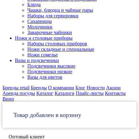
Блюда
Чашки, блюдца и чайные пары
Наборы для сервировки
Сахарницы
Молочники
Заварочные чайники
Ножи и столовые приборы
Наборы столовых приборов
Ножи складные и специальные
Ножи сомелье
Вазы и подсвечники
Подсвечники высокие
Подсвечники низкие
Вазы для цветов
Бренды retail
Бренды
О компании
Блог
Новости
Акции
Аренда посуды
Каталог
Каталоги
Прайс-листы
Контакты
Вино
Товар добавлен в корзину
Оптовый клиент