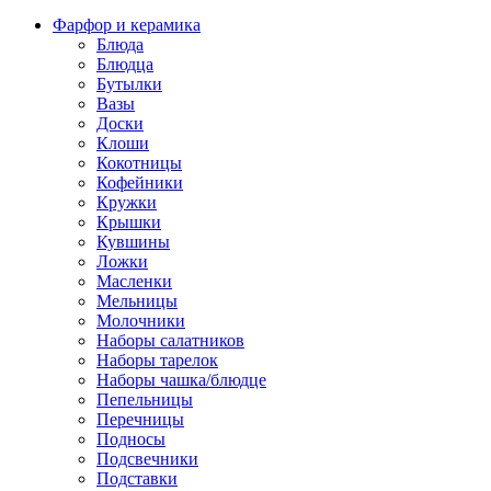
Фарфор и керамика
Блюда
Блюдца
Бутылки
Вазы
Доски
Клоши
Кокотницы
Кофейники
Кружки
Крышки
Кувшины
Ложки
Масленки
Мельницы
Молочники
Наборы салатников
Наборы тарелок
Наборы чашка/блюдце
Пепельницы
Перечницы
Подносы
Подсвечники
Подставки