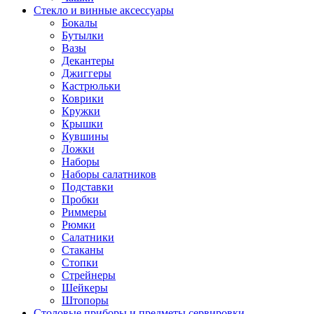
Стекло и винные аксессуары
Бокалы
Бутылки
Вазы
Декантеры
Джиггеры
Кастрюльки
Коврики
Кружки
Крышки
Кувшины
Ложки
Наборы
Наборы салатников
Подставки
Пробки
Риммеры
Рюмки
Салатники
Стаканы
Стопки
Стрейнеры
Шейкеры
Штопоры
Столовые приборы и предметы сервировки