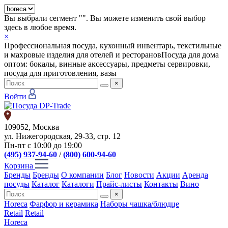
Вы выбрали сегмент "
". Вы можете изменить свой выбор
здесь в любое время.
×
Профессиональная посуда, кухонный инвентарь, текстильные
и махровые изделия для отелей и ресторанов
Посуда для дома
оптом: бокалы, винные аксессуары, предметы сервировки,
посуда для приготовления, вазы
×
Войти
109052, Москва
ул. Нижегородская, 29-33, стр. 12
Пн-пт с 10:00 до 19:00
(495) 937-94-60
/
(800) 600-94-60
Корзина
Бренды
Бренды
О компании
Блог
Новости
Акции
Аренда
посуды
Каталог
Каталоги
Прайс-листы
Контакты
Вино
×
Horeca
Фарфор и керамика
Наборы чашка/блюдце
Retail
Retail
Horeca