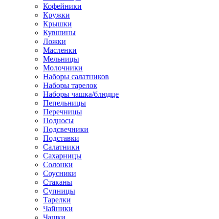
Кофейники
Кружки
Крышки
Кувшины
Ложки
Масленки
Мельницы
Молочники
Наборы салатников
Наборы тарелок
Наборы чашка/блюдце
Пепельницы
Перечницы
Подносы
Подсвечники
Подставки
Салатники
Сахарницы
Солонки
Соусники
Стаканы
Супницы
Тарелки
Чайники
Чашки