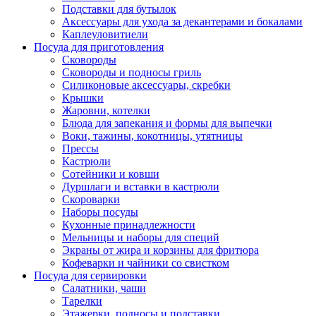
Подставки для бутылок
Аксессуары для ухода за декантерами и бокалами
Каплеуловитиели
Посуда для приготовления
Сковороды
Сковороды и подносы гриль
Силиконовые аксессуары, скребки
Крышки
Жаровни, котелки
Блюда для запекания и формы для выпечки
Воки, тажины, кокотницы, утятницы
Прессы
Кастрюли
Сотейники и ковши
Дуршлаги и вставки в кастрюли
Скороварки
Наборы посуды
Кухонные принадлежности
Мельницы и наборы для специй
Экраны от жира и корзины для фритюра
Кофеварки и чайники со свистком
Посуда для сервировки
Салатники, чаши
Тарелки
Этажерки, подносы и подставки