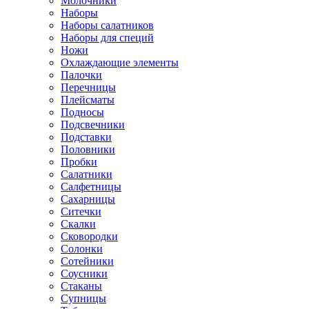
Молочники
Наборы
Наборы салатников
Наборы для специй
Ножи
Охлаждающие элементы
Палочки
Перечницы
Плейсматы
Подносы
Подсвечники
Подставки
Половники
Пробки
Салатники
Салфетницы
Сахарницы
Ситечки
Скалки
Сковородки
Солонки
Сотейники
Соусники
Стаканы
Супницы