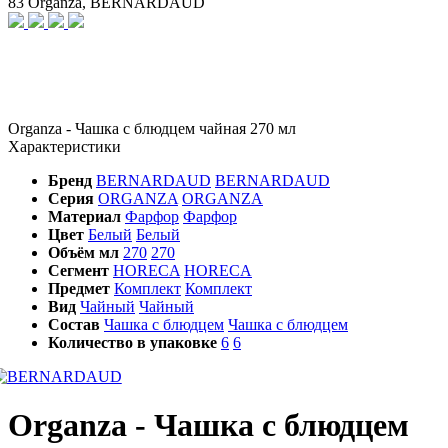
83 Organza, BERNARDAUD
Organza - Чашка с блюдцем чайная 270 мл
Характеристики
Бренд
BERNARDAUD
BERNARDAUD
Серия
ORGANZA
ORGANZA
Материал
Фарфор
Фарфор
Цвет
Белый
Белый
Объём мл
270
270
Сегмент
HORECA
HORECA
Предмет
Комплект
Комплект
Вид
Чайный
Чайный
Состав
Чашка с блюдцем
Чашка с блюдцем
Количество в упаковке
6
6
Organza - Чашка с блюдцем