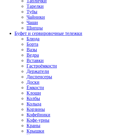
Таблички
Тарелки
Тубы
Чайники
Чаши
Щипцы
Буфет и сервировочные тележки
Блюда
Борта
Вазы
Ведра
Вставки
Гастроёмкости
Держатели
Диспенсеры
Доски
Ёмкости
Клоши
Колбы
Кольца
Корзины
Кофейники
Кофе-урны
Краны
Крышки