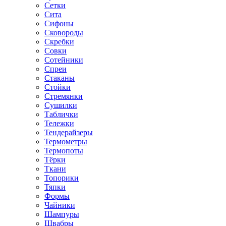
Сетки
Сита
Сифоны
Сковороды
Скребки
Совки
Сотейники
Спреи
Стаканы
Стойки
Стремянки
Сушилки
Таблички
Тележки
Тендерайзеры
Термометры
Термопоты
Тёрки
Ткани
Топорики
Тяпки
Формы
Чайники
Шампуры
Швабры