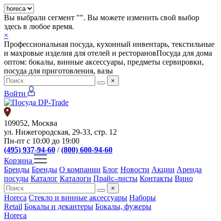
Вы выбрали сегмент "
". Вы можете изменить свой выбор
здесь в любое время.
×
Профессиональная посуда, кухонный инвентарь, текстильные
и махровые изделия для отелей и ресторанов
Посуда для дома
оптом: бокалы, винные аксессуары, предметы сервировки,
посуда для приготовления, вазы
×
Войти
109052, Москва
ул. Нижегородская, 29-33, стр. 12
Пн-пт с 10:00 до 19:00
(495) 937-94-60
/
(800) 600-94-60
Корзина
Бренды
Бренды
О компании
Блог
Новости
Акции
Аренда
посуды
Каталог
Каталоги
Прайс-листы
Контакты
Вино
×
Horeca
Стекло и винные аксессуары
Наборы
Retail
Бокалы и декантеры
Бокалы, фужеры
Horeca