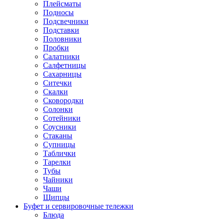
Плейсматы
Подносы
Подсвечники
Подставки
Половники
Пробки
Салатники
Салфетницы
Сахарницы
Ситечки
Скалки
Сковородки
Солонки
Сотейники
Соусники
Стаканы
Супницы
Таблички
Тарелки
Тубы
Чайники
Чаши
Щипцы
Буфет и сервировочные тележки
Блюда