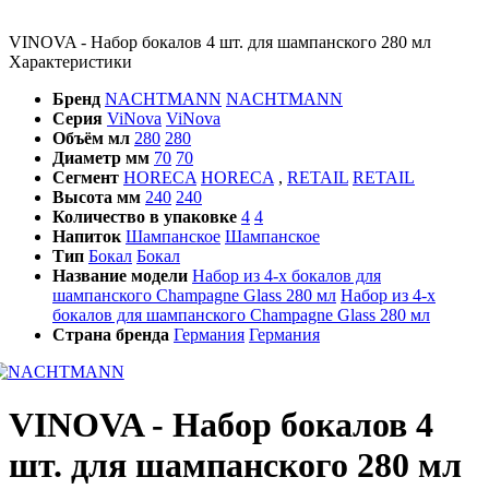
VINOVA - Набор бокалов 4 шт. для шампанского 280 мл
Характеристики
Бренд
NACHTMANN
NACHTMANN
Серия
ViNova
ViNova
Объём мл
280
280
Диаметр мм
70
70
Сегмент
HORECA
HORECA
,
RETAIL
RETAIL
Высота мм
240
240
Количество в упаковке
4
4
Напиток
Шампанское
Шампанское
Тип
Бокал
Бокал
Название модели
Набор из 4-х бокалов для
шампанского Champagne Glass 280 мл
Набор из 4-х
бокалов для шампанского Champagne Glass 280 мл
Страна бренда
Германия
Германия
VINOVA - Набор бокалов 4
шт. для шампанского 280 мл