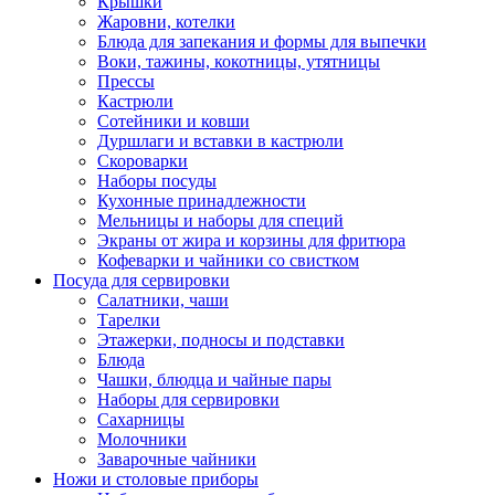
Крышки
Жаровни, котелки
Блюда для запекания и формы для выпечки
Воки, тажины, кокотницы, утятницы
Прессы
Кастрюли
Сотейники и ковши
Дуршлаги и вставки в кастрюли
Скороварки
Наборы посуды
Кухонные принадлежности
Мельницы и наборы для специй
Экраны от жира и корзины для фритюра
Кофеварки и чайники со свистком
Посуда для сервировки
Салатники, чаши
Тарелки
Этажерки, подносы и подставки
Блюда
Чашки, блюдца и чайные пары
Наборы для сервировки
Сахарницы
Молочники
Заварочные чайники
Ножи и столовые приборы