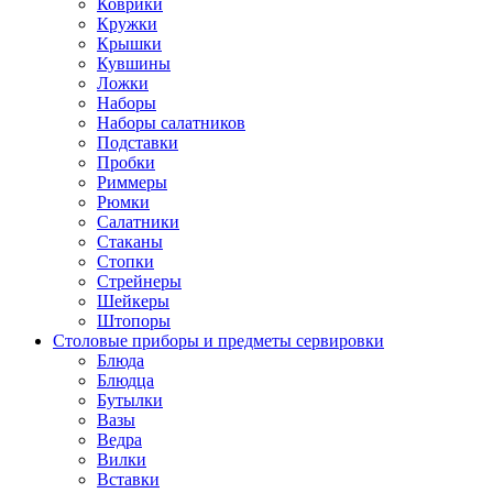
Коврики
Кружки
Крышки
Кувшины
Ложки
Наборы
Наборы салатников
Подставки
Пробки
Риммеры
Рюмки
Салатники
Стаканы
Стопки
Стрейнеры
Шейкеры
Штопоры
Столовые приборы и предметы сервировки
Блюда
Блюдца
Бутылки
Вазы
Ведра
Вилки
Вставки