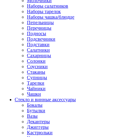
Молочники
Наборы салатников
Наборы тарелок
Наборы чашка/блюдце
Пепельницы
Перечницы
Подносы
Подсвечники
Подставки
Салатники
Сахарницы
Солонки
Соусники
Стаканы
Супницы
Тарелки
Чайники
Чашки
Стекло и винные аксессуары
Бокалы
Бутылки
Вазы
Декантеры
Джиггеры
Кастрюльки