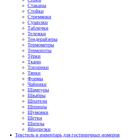
Стаканы
Стойки
Стремянки
Сушилки
Таблички
Тележки
Тендерайзеры
Термометры
Термопоты
Тёрки
Ткани
Топорики
Тяпки
Формы
Чайники
Шампуры
Швабры
Шпатели
Шприцы
Шумовки
Щетки
Щипцы
Яйцерезки
Текстиль и инвентарь для гостиничных номеров