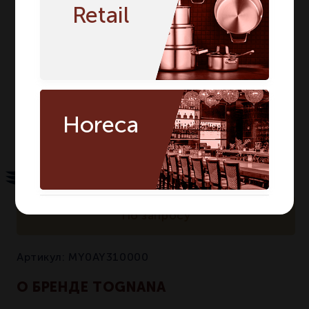
Серия
MINIPARTY
MINIPARTY
Retail
Материал
Фарфор
Фарфор
Цвет
Белый
Белый
Сегмент
HORECA
HORECA
Предмет
Подставка
Подставка
Количество в
Horeca
1
1
упаковке
По запросу
Артикул:
MY0AY310000
О БРЕНДЕ TOGNANA