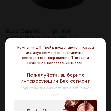
Belle Cuisine — Круглая
фарфоровая кокотница с
крышкой, черная Belle Cuisine
Компания ДП-Трейд представляет товары
артикул 641637, REVOL, Франция
для двух сегментов: гостинично-
ресторанное направление (Horeca) и
Фарфоровая белая круглая кокотница с крышкой
розничное направление (Retail).
Артикул 641637
Пожалуйста, выберите
По запросу
интересующий Вас сегмент
В будущем Вы сможете изменить выбор