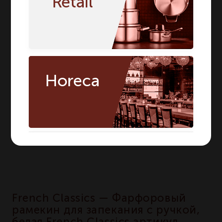
Retail
Horeca
French Classics — Фарфоровый
рамекин для запекания с ручкой,
белая French Classics артикул