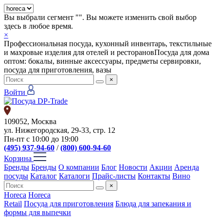
Вы выбрали сегмент "
". Вы можете изменить свой выбор
здесь в любое время.
×
Профессиональная посуда, кухонный инвентарь, текстильные
и махровые изделия для отелей и ресторанов
Посуда для дома
оптом: бокалы, винные аксессуары, предметы сервировки,
посуда для приготовления, вазы
×
Войти
109052, Москва
ул. Нижегородская, 29-33, стр. 12
Пн-пт с 10:00 до 19:00
(495) 937-94-60
/
(800) 600-94-60
Корзина
Бренды
Бренды
О компании
Блог
Новости
Акции
Аренда
посуды
Каталог
Каталоги
Прайс-листы
Контакты
Вино
×
Horeca
Horeca
Retail
Посуда для приготовления
Блюда для запекания и
формы для выпечки