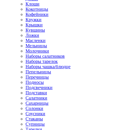
Клоши
Кокотницы
Кофейники
Кружки
Крышки
Кувшины
Ложки
Масленки
Мельницы
Молочники
Наборы салатников
Наборы тарелок
Наборы чашка/блюдце
Пепельницы
Перечницы
Подносы
Подсвечники
Подставки
Салатники
Сахарницы
Солонки
Соусники
Стаканы
Супницы
Тарелки