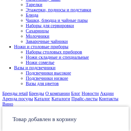
Тарелки
Этажерки, подносы и подставки
Блюда
Чашки, блюдца и чайные пары
Наборы для сервировки
Сахарницы
Молочники
Заварочные чайники
Ножи и столовые приборы
Наборы столовых приборов
Ножи складные и специальные
Ножи сомелье
Вазы и подсвечники
Подсвечники высокие
Подсвечники низкие
Вазы для цветов
Бренды retail
Бренды
О компании
Блог
Новости
Акции
Аренда посуды
Каталог
Каталоги
Прайс-листы
Контакты
Вино
Товар добавлен в корзину