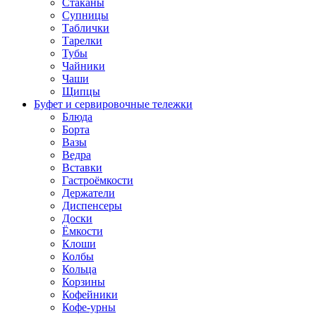
Стаканы
Супницы
Таблички
Тарелки
Тубы
Чайники
Чаши
Щипцы
Буфет и сервировочные тележки
Блюда
Борта
Вазы
Ведра
Вставки
Гастроёмкости
Держатели
Диспенсеры
Доски
Ёмкости
Клоши
Колбы
Кольца
Корзины
Кофейники
Кофе-урны