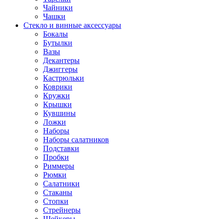
Чайники
Чашки
Стекло и винные аксессуары
Бокалы
Бутылки
Вазы
Декантеры
Джиггеры
Кастрюльки
Коврики
Кружки
Крышки
Кувшины
Ложки
Наборы
Наборы салатников
Подставки
Пробки
Риммеры
Рюмки
Салатники
Стаканы
Стопки
Стрейнеры
Шейкеры