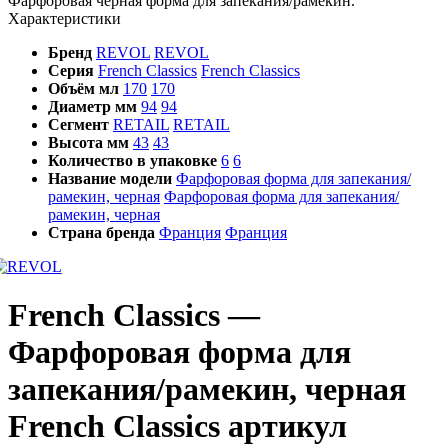
Фарфоровая черная форма для запекания/рамекин.
Характеристики
Бренд
REVOL
REVOL
Серия
French Classics
French Classics
Объём мл
170
170
Диаметр мм
94
94
Сегмент
RETAIL
RETAIL
Высота мм
43
43
Количество в упаковке
6
6
Название модели
Фарфоровая форма для запекания/
рамекин, черная
Фарфоровая форма для запекания/
рамекин, черная
Страна бренда
Франция
Франция
French Classics —
Фарфоровая форма для
запекания/рамекин, черная
French Classics артикул