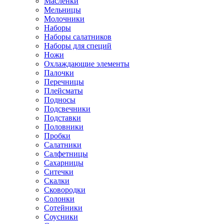
Маслёнки
Мельницы
Молочники
Наборы
Наборы салатников
Наборы для специй
Ножи
Охлаждающие элементы
Палочки
Перечницы
Плейсматы
Подносы
Подсвечники
Подставки
Половники
Пробки
Салатники
Салфетницы
Сахарницы
Ситечки
Скалки
Сковородки
Солонки
Сотейники
Соусники