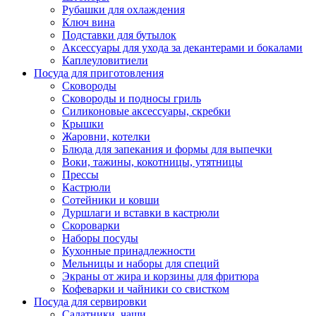
Рубашки для охлаждения
Ключ вина
Подставки для бутылок
Аксессуары для ухода за декантерами и бокалами
Каплеуловитиели
Посуда для приготовления
Сковороды
Сковороды и подносы гриль
Силиконовые аксессуары, скребки
Крышки
Жаровни, котелки
Блюда для запекания и формы для выпечки
Воки, тажины, кокотницы, утятницы
Прессы
Кастрюли
Сотейники и ковши
Дуршлаги и вставки в кастрюли
Скороварки
Наборы посуды
Кухонные принадлежности
Мельницы и наборы для специй
Экраны от жира и корзины для фритюра
Кофеварки и чайники со свистком
Посуда для сервировки
Салатники, чаши