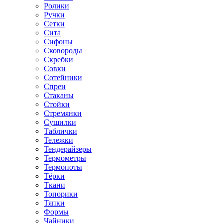
Ролики
Ручки
Сетки
Сита
Сифоны
Сковороды
Скребки
Совки
Сотейники
Спреи
Стаканы
Стойки
Стремянки
Сушилки
Таблички
Тележки
Тендерайзеры
Термометры
Термопоты
Тёрки
Ткани
Топорики
Тяпки
Формы
Чайники