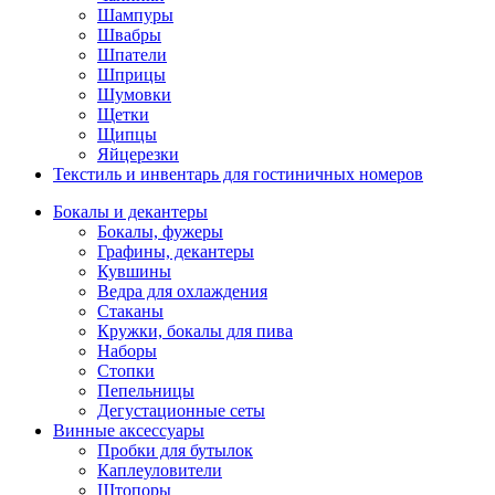
Шампуры
Швабры
Шпатели
Шприцы
Шумовки
Щетки
Щипцы
Яйцерезки
Текстиль и инвентарь для гостиничных номеров
Бокалы и декантеры
Бокалы, фужеры
Графины, декантеры
Кувшины
Ведра для охлаждения
Стаканы
Кружки, бокалы для пива
Наборы
Стопки
Пепельницы
Дегустационные сеты
Винные аксессуары
Пробки для бутылок
Каплеуловители
Штопоры