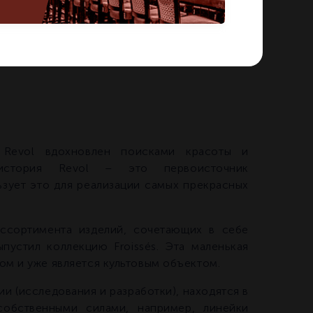
Revol вдохновлен поисками красоты и
 история Revol – это первоисточник
ьзует это для реализации самых прекрасных
ссортимента изделий, сочетающих в себе
пустил коллекцию Froissés. Эта маленькая
ом и уже является культовым объектом.
ии (исследования и разработки), находятся в
собственными силами, например, линейки