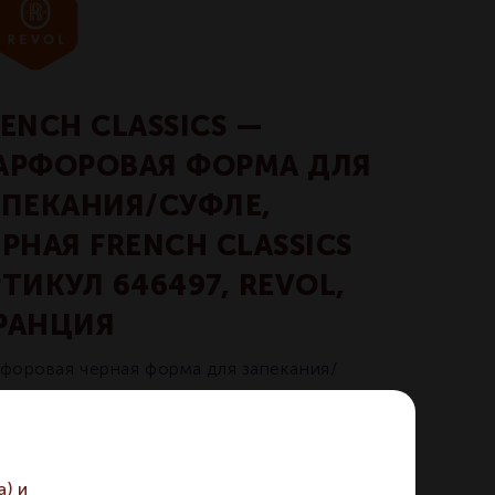
ENCH CLASSICS —
АРФОРОВАЯ ФОРМА ДЛЯ
АПЕКАНИЯ/СУФЛЕ,
РНАЯ FRENCH CLASSICS
ТИКУЛ 646497, REVOL,
РАНЦИЯ
форовая черная форма для запекания/
ле.
По запросу
) и