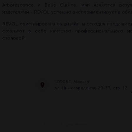
Arborescence и Belle Cuisine, или являются рез
издателями - REVOL успешно экспериментирует в обла
REVOL ориентирована на дизайн, и сегодня предлагае
сочетают в себе качество профессионального и
столовой.
109052, Москва
ул. Нижегородская, 29-33, стр. 12
© 2026. All rights reserved.