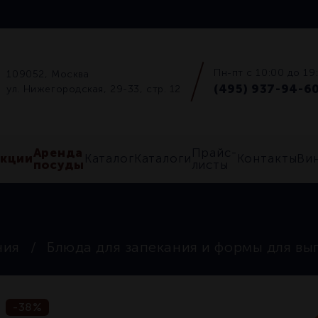
Пн-пт с 10:00 до 19
109052, Москва
(495) 937-94-6
ул. Нижегородская, 29-33, стр. 12
Аренда
Прайс-
Акции
Каталог
Каталоги
Контакты
Ви
посуды
листы
ния
Блюда для запекания и формы для вы
-38%