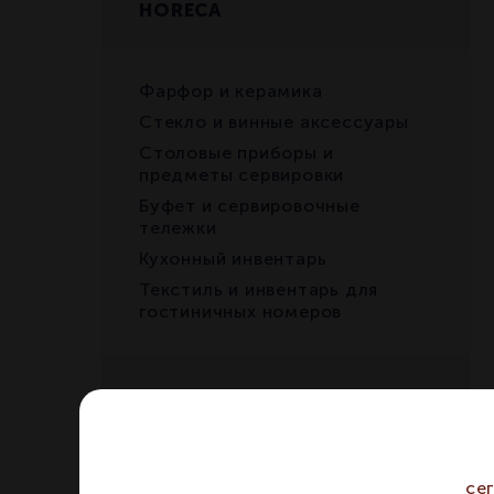
HORECA
Фарфор и керамика
Стекло и винные аксессуары
Столовые приборы и
предметы сервировки
Буфет и сервировочные
тележки
Кухонный инвентарь
Текстиль и инвентарь для
гостиничных номеров
RETAIL
Бокалы и декантеры
се