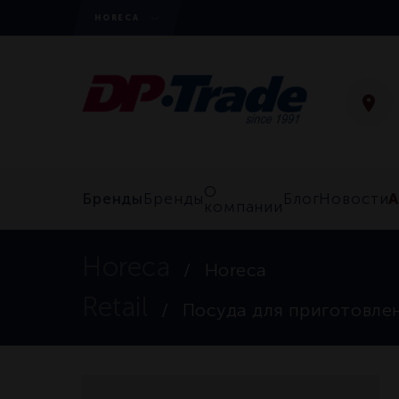
HORECA
О
Бренды
Бренды
Блог
Новости
компании
Horeca
Horeca
Retail
Посуда для приготовле