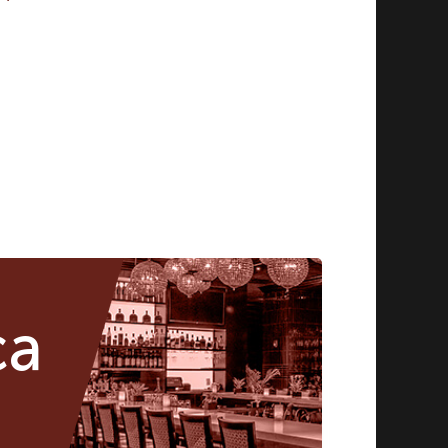
икул:
646497
ca