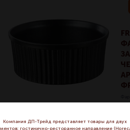
FR
Ф
З
ЧЕ
АР
Ф
Фар
суф
Компания ДП-Трейд представляет товары для двух
гментов: гостинично-ресторанное направление (Horeca