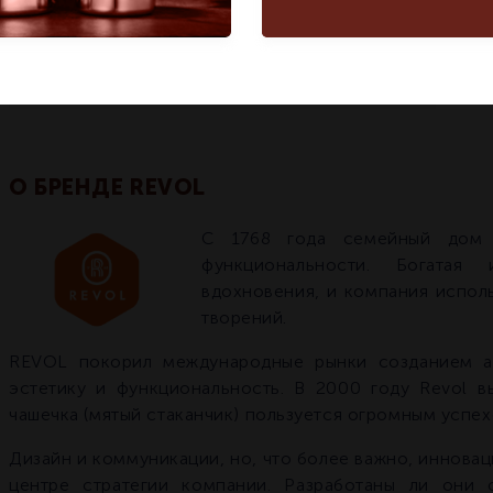
Название модели
черная
Фарфоровая
форма для запекания/
суфле, черная
Страна бренда
Франция
Франция
О БРЕНДЕ REVOL
С 1768 года семейный дом 
функциональности. Богатая
вдохновения, и компания испол
творений.
REVOL покорил международные рынки созданием а
эстетику и функциональность. В 2000 году Revol вы
чашечка (мятый стаканчик) пользуется огромным успех
Дизайн и коммуникации, но, что более важно, инновац
центре стратегии компании. Разработаны ли они 