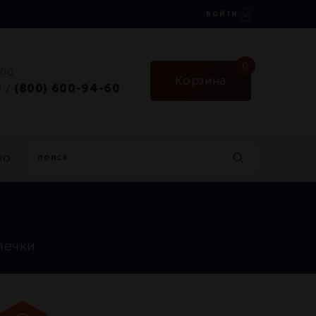
ВОЙТИ
0
:00
Корзина
0
(800) 600-94-60
/
но
печки