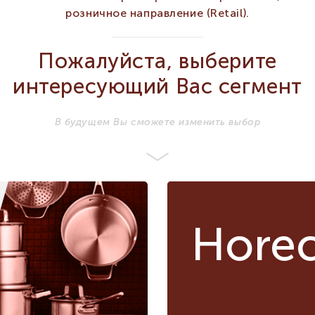
розничное направление (Retail).
Арт
Пожалуйста, выберите
ХАРАКТЕРИСТИКИ
интересующий Вас сегмент
Бренд
REVOL
REVOL
В будущем Вы сможете изменить выбор
French Classics
French
Серия
Classics
Объём мл
1650
1650
Диаметр мм
200
200
Сегмент
RETAIL
RETAIL
Hore
Высота мм
84
84
Количество в
2
2
упаковке
Фарфоровая форма
для запекания/суфле,