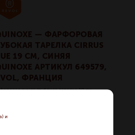
QUINOXE — ФАРФОРОВАЯ
ЛУБОКАЯ ТАРЕЛКА CIRRUS
UE 19 СМ, СИНЯЯ
QUINOXE АРТИКУЛ 649579,
EVOL, ФРАНЦИЯ
форовая синяя глубокая тарелка 19 см.
По запросу
) и
икул:
649579