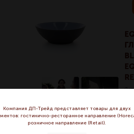
E
Г
BL
E
R
Фар
Компания ДП-Трейд представляет товары для двух
гментов: гостинично-ресторанное направление (Horeca
розничное направление (Retail).
Арт
ХАРАКТЕРИСТИКИ