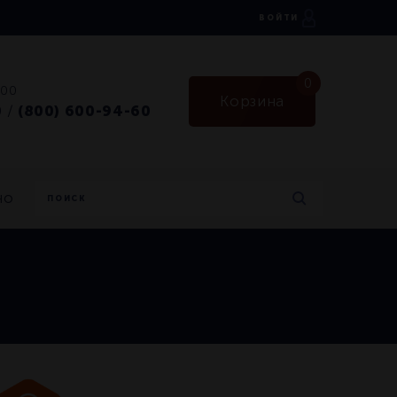
ВОЙТИ
0
:00
Корзина
0
(800) 600-94-60
/
но