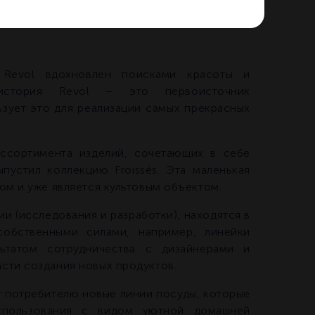
Revol вдохновлен поисками красоты и
 история Revol – это первоисточник
ьзует это для реализации самых прекрасных
ссортимента изделий, сочетающих в себе
пустил коллекцию Froissés. Эта маленькая
ом и уже является культовым объектом.
ии (исследования и разработки), находятся в
собственными силами, например, линейки
ультатом сотрудничества с дизайнерами и
сти создания новых продуктов.
т потребителю новые линии посуды, которые
спользования с видом уютной домашней