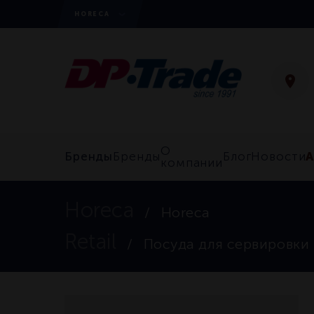
HORECA
О
Бренды
Бренды
Блог
Новости
компании
Horeca
Horeca
Retail
Посуда для сервировки