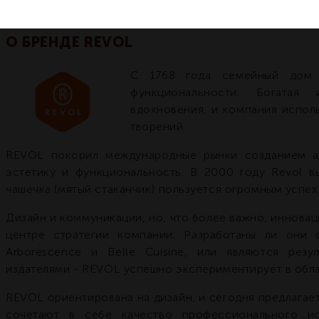
О БРЕНДЕ REVOL
С 1768 года семейный дом 
функциональности. Богатая
вдохновения, и компания испол
творений.
REVOL покорил международные рынки созданием а
эстетику и функциональность. В 2000 году Revol вы
чашечка (мятый стаканчик) пользуется огромным успех
Дизайн и коммуникации, но, что более важно, инновац
центре стратегии компании. Разработаны ли они 
Arborescence и Belle Cuisine, или являются рез
издателями - REVOL успешно экспериментирует в обла
REVOL ориентирована на дизайн, и сегодня предлагае
сочетают в себе качество профессионального и