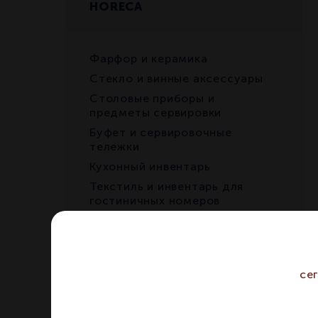
HORECA
Фарфор и керамика
Стекло и винные аксессуары
Столовые приборы и
предметы сервировки
Буфет и сервировочные
тележки
Кухонный инвентарь
Текстиль и инвентарь для
гостиничных номеров
RETAIL
се
Бокалы и декантеры