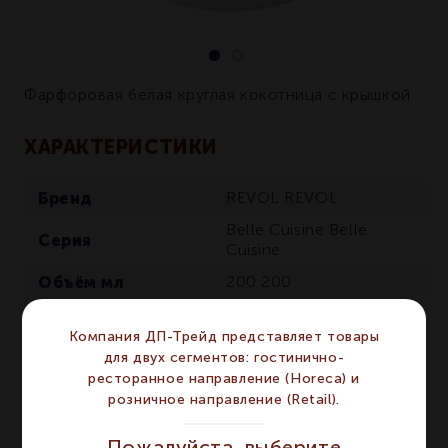
Фарфоровая белая круглая кокотница с крышкой
ХАРАКТЕРИСТИКИ
Бренд
REVOL
REVOL
Belle Cuisine
Belle
Серия
Cuisine
Объём мл
200
200
Диаметр мм
100
100
Компания ДП-Трейд представляет товары
Сегмент
RETAIL
RETAIL
для двух сегментов: гостинично-
Высота мм
70
70
ресторанное направление (Horeca) и
розничное направление (Retail).
Количество в
4
4
упаковке
Пожалуйста, выберите