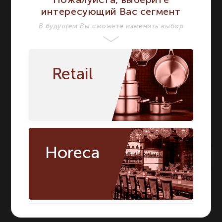
Круглая фарфоровая
интересующий Вас сегмент
кокотница с крышкой,
В будущем Вы сможете изменить выбор
Название модели
белая
Круглая
фарфоровая кокотница
с крышкой, белая
Страна бренда
Франция
Франция
Retail
Horeca
По запросу
Артикул:
641587
О БРЕНДЕ REVOL