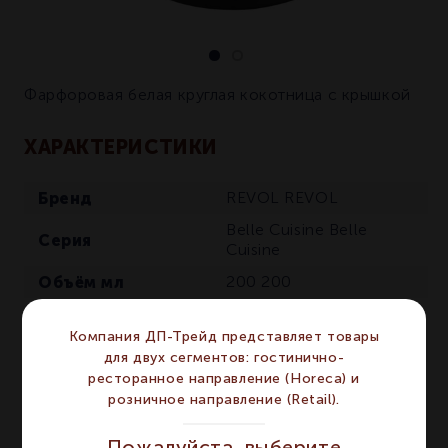
Фарфоровая белая круглая кокотница с крышкой
ХАРАКТЕРИСТИКИ
Бренд
REVOL
REVOL
Belle Cuisine
Belle
Серия
Cuisine
Объём мл
200
200
Диаметр мм
100
100
Компания ДП-Трейд представляет товары
Сегмент
RETAIL
RETAIL
для двух сегментов: гостинично-
Высота мм
70
70
ресторанное направление (Horeca) и
розничное направление (Retail).
Количество в
4
4
упаковке
Пожалуйста, выберите