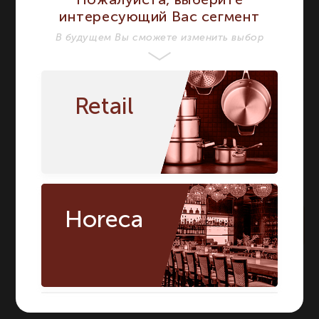
Круглая фарфоровая
интересующий Вас сегмент
кокотница с крышкой,
В будущем Вы сможете изменить выбор
Название модели
черная
Круглая
фарфоровая кокотница
с крышкой, черная
Страна бренда
Франция
Франция
Retail
Horeca
По запросу
Артикул:
641637
О БРЕНДЕ REVOL